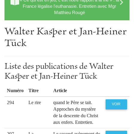
France légalise l'euthanasie. Entretien avec Mgr
Matthieu Rougé
Walter Kasper et Jan-Heiner
Tück
Liste des publications de Walter
Kasper et Jan-Heiner Tück
Numéro
Titre
Article
294
Le rire
quand le Père se tait.
VOIR
Approches du mystère
de la descente du Christ
aux enfers. Entretien.
297
La
Le second avènement du