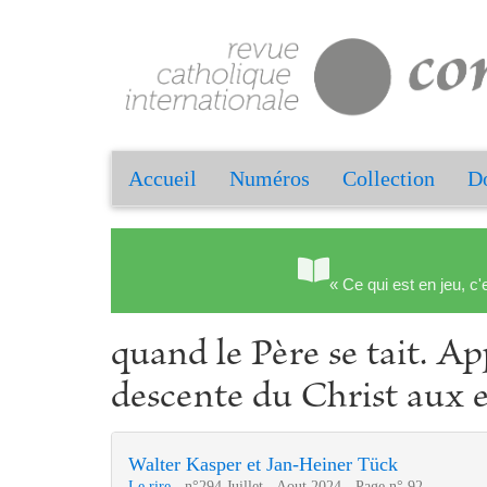
Accueil
Numéros
Collection
Do
« Ce qui est en jeu, c'
quand le Père se tait. A
descente du Christ aux e
Walter Kasper et Jan-Heiner Tück
Le rire
- n°294 Juillet - Aout 2024 - Page n° 92