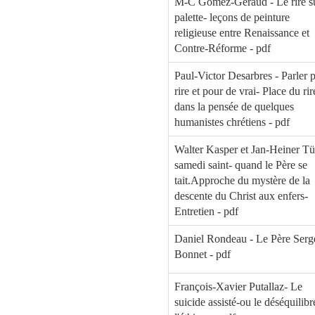
M-C Gomez-Géraud - Le rire su
palette- leçons de peinture
religieuse entre Renaissance et
Contre-Réforme - pdf
Paul-Victor Desarbres - Parler 
rire et pour de vrai- Place du rir
dans la pensée de quelques
humanistes chrétiens - pdf
Walter Kasper et Jan-Heiner Tü
samedi saint- quand le Père se
tait.Approche du mystère de la
descente du Christ aux enfers-
Entretien - pdf
Daniel Rondeau - Le Père Serg
Bonnet - pdf
François-Xavier Putallaz- Le
suicide assisté-ou le déséquilibr