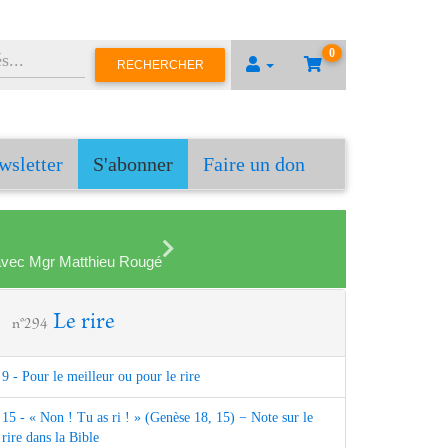
0
RECHERCHER
wsletter
S'abonner
Faire un don
en avec Mgr Matthieu Rougé
Le rire
n°294
9 - Pour le meilleur ou pour le rire
15 - « Non ! Tu as ri ! » (Genèse 18, 15) − Note sur le
rire dans la Bible