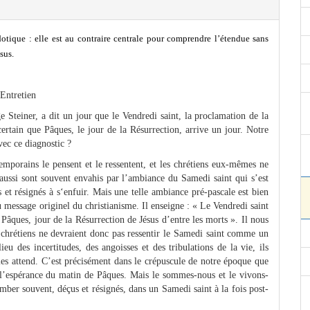
otique : elle est au contraire centrale pour comprendre l’étendue sans
ésus.
Entretien
ge Steiner, a dit un jour que le Vendredi saint, la proclamation de la
certain que Pâques, le jour de la Résurrection, arrive un jour. Notre
ec ce diagnostic ?
emporains le pensent et le ressentent, et les chrétiens eux-mêmes ne
 aussi sont souvent envahis par l’ambiance du Samedi saint qui s’est
 et résignés à s‘enfuir. Mais une telle ambiance pré-pascale est bien
u message originel du christianisme. Il enseigne : « Le Vendredi saint
e Pâques, jour de la Résurrection de Jésus d’entre les morts ». Il nous
s chrétiens ne devraient donc pas ressentir le Samedi saint comme un
eu des incertitudes, des angoisses et des tribulations de la vie, ils
 les attend. C’est précisément dans le crépuscule de notre époque que
l’espérance du matin de Pâques. Mais le sommes-nous et le vivons-
mber souvent, déçus et résignés, dans un Samedi saint à la fois post-