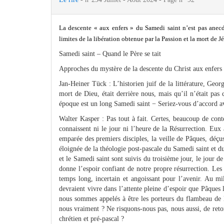
La descente « aux enfers » du Samedi saint n’est pas anecd
limites de la libération obtenue par la Passion et la mort de J
Samedi saint – Quand le Père se tait
Approches du mystère de la descente du Christ aux enfers 
Jan-Heiner Tück : L’historien juif de la littérature, Geor
mort de Dieu, était derrière nous, mais qu’il n’était pas 
époque est un long Samedi saint − Seriez-vous d’accord av
Walter Kasper : Pas tout à fait. Certes, beaucoup de cont
connaissent ni le jour ni l’heure de la Résurrection. Eux
emparée des premiers disciples, la veille de Pâques, déçus
éloignée de la théologie post-pascale du Samedi saint et d
et le Samedi saint sont suivis du troisième jour, le jour d
donne l’espoir confiant de notre propre résurrection. Le
temps long, incertain et angoissant pour l’avenir. Au mili
devraient vivre dans l’attente pleine d’espoir que Pâques
nous sommes appelés à être les porteurs du flambeau de 
nous vraiment ? Ne risquons-nous pas, nous aussi, de reto
chrétien et pré-pascal ?