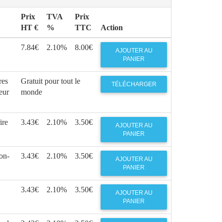
Prix
TVA
Prix
HT €
%
TTC
Action
7.84€
2.10%
8.00€
AJOUTER AU
PANIER
res
Gratuit pour tout le
TÉLÉCHARGER
eur
monde
ire
3.43€
2.10%
3.50€
AJOUTER AU
PANIER
on-
3.43€
2.10%
3.50€
AJOUTER AU
PANIER
3.43€
2.10%
3.50€
AJOUTER AU
PANIER