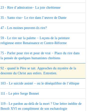
23 - Rire d’admiration− La joie chrétienne
35 - Santo riso− Le rire dans l’œuvre de Dante
47 - Les moines peuvent-ils rire?
59 - Le rire sur la palette − Leçons de la peinture
religieuse entre Renaissance et Contre-Réforme
75 - Parler pour rire et pour de vrai − Place du rire dans
la pensée de quelques humanistes chrétiens
92 - quand le Père se tait. Approches du mystère de la
descente du Christ aux enfers. Entretien.
103 - Le suicide assisté − ou le déséquilibre de l’éthique
111 - Le père Serge Bonnet
119 - Le pardon au-delà de la mort ? Une lettre inédite de
Benoît XVI en complément de son eschatologie