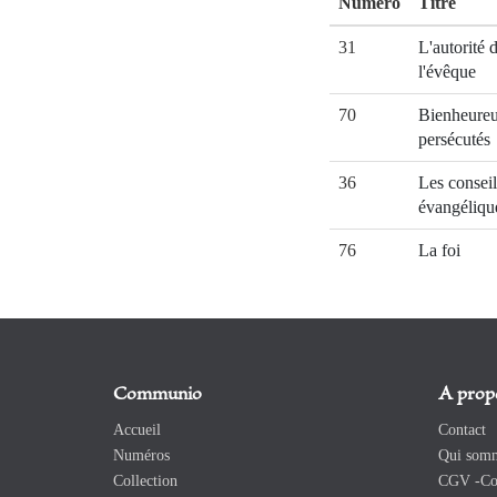
Numéro
Titre
31
L'autorité 
l'évêque
70
Bienheure
persécutés
36
Les conseil
évangéliqu
76
La foi
Communio
A prop
Accueil
Contact
Numéros
Qui somm
Collection
CGV -Con