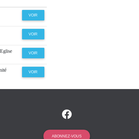
VOIR
VOIR
'Eglise
VOIR
nité
VOIR
ABONNEZ-VOUS