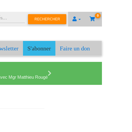
0
RECHERCHER
wsletter
S'abonner
Faire un don
en avec Mgr Matthieu Rougé