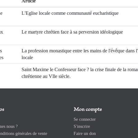
Article
de
L'Eglise locale comme communauté eucharistique
ux
Le martyre chrétien face à sa perversion idéologique
s
La profession monastique entre les mains de l'évêque dans l
es
locale
Saint Maxime le Confesseur face ? la crise finale de la roma
chrétienne au VIle siècle.
os
Mon compte
Se connecter
es nous ?
S'inscrire
ditions générales de vente
Faire un don