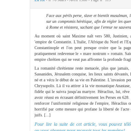
Face aux périls perse, slave et bientôt musulman, 
sur un compromis hérétique, afin de régler les quer
à Rome et résistera, sachant que l'erreur ne sauvera
Au moment où saint Maxime naît vers 580, Justinien, au
'empire de Constantin. L'Italie, l'Afrique du Nord et l'
Constantinople et l'on peut presque croire que la page
pratiquement redevenue le « mare nostrum » romain. Sain
empire chrétien qui ne veut pas affronter la profonde frag
La romanité chrétienne reste menacée, plus que jamais, 
Sassanides, Jérusalem conquise, les lieux saints dévastés
né et a vécu le début de sa vie en Palestine. L'invasion pe
Chrysopolis. Là il va attirer à la vie monastique Anastase, 
fidèle qui le suivra jusqu'au martyre. Héraclius, lui, rêve
avoir réussi en écrasant définitivement les Perses en 62
renforcer l'uniformité religieuse de l'empire, Héraclius
horrifié par cette mesure qui profane la liberté de l'acte 
juifs. [...]
Pour lire la suite de cet article, vous pouvez té
ou
vous abonner pour recevoir tous les numéros!