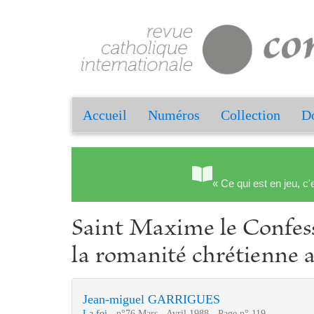
Accueil
Numéros
Collection
Do
« Ce qui est en jeu, c'
Saint Maxime le Confesse
la romanité chrétienne a
Jean-miguel GARRIGUES
La foi
- n°76 Mars - Avril 1988 - Page n° 119