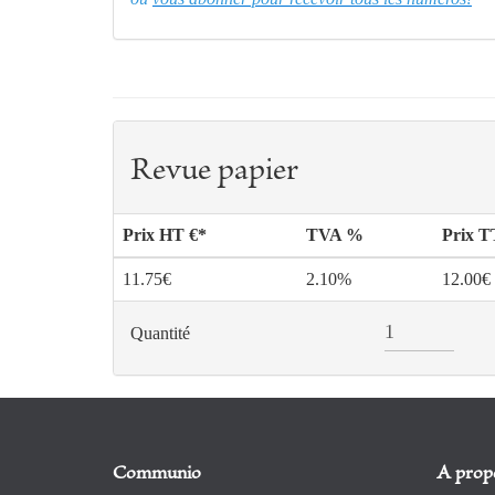
Revue papier
Prix HT €*
TVA %
Prix 
11.75€
2.10%
12.00€
Quantité
Communio
A prop