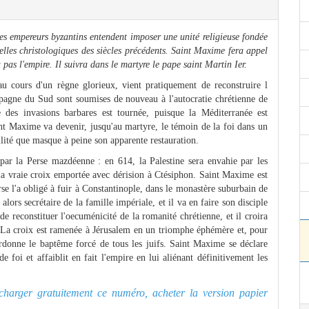
les empereurs byzantins entendent imposer une unité religieuse fondée
elles christologiques des siècles précédents. Saint Maxime fera appel
 pas l'empire. Il suivra dans le martyre le pape saint Martin Ier.
 cours d'un règne glorieux, vient pratiquement de reconstruire l
Espagne du Sud sont soumises de nouveau à l'autocratie chrétienne de
 des invasions barbares est tournée, puisque la Méditerranée est
t Maxime va devenir, jusqu'au martyre, le témoin de la foi dans un
ilité que masque à peine son apparente restauration.
par la Perse mazdéenne : en 614, la Palestine sera envahie par les
, la vraie croix emportée avec dérision à Ctésiphon. Saint Maxime est
rse l'a obligé à fuir à Constantinople, dans le monastère suburbain de
alors secrétaire de la famille impériale, et il va en faire son disciple
 de reconstituer l'oecuménicité de la romanité chrétienne, et il croira
8. La croix est ramenée à Jérusalem en un triomphe éphémère et, pour
 ordonne le baptême forcé de tous les juifs. Saint Maxime se déclare
de foi et affaiblit en fait l'empire en lui aliénant définitivement les
lécharger gratuitement ce numéro, acheter la version papier