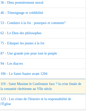
36 - Dieu premièrement moral
46 - Témoignage et crédibilité
53 - Conduire à la foi : pourquoi et comment?
62 - Le Dieu des philosophes
75 - Eduquer les jeunes à la foi
87 - Une grande joie pour tout le peuple
94 - Les diacres
106 - Le Saint-Suaire avant 1204
119 - Saint Maxime le Confesseur face ? la crise finale de
la romanité chrétienne au VIle siècle.
123 - Les crises de l'histoire et la responsabilité de
l'Église