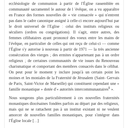
ecclésiologie de communion à partir de l'Église rassemblée en
communauté sacramentel le autour de l 'évêque, on a vu apparaître
en France des formes nouvelles de « vie consacrée » qui n'entrent
pas dans le cadre canonique assigné à celle-ci encore aujourd'hui par
le droit universel de l'Eglise : celui des instituts religieux ou
séculiers (ordres ou congrégations). Il s'agit, entre autres, des
femmes célibataires ayant prononcé des voeux entre les mains de
l'évêque, en particulier de celles qui ont reçu de celui-ci — comme
l'Église s'y autorise à nouveau à partir de 1971 — la très ancienne
consécration des vierges ; des ermites n'appartenant pas à un ordre
religieux ; de certaines communautés de vie issues du Renouveau
charismatique et comportant des membres consacrés dans le célibat.
On peut pour le moment y inclure jusqu'à un certain point les
moines et les moniales de la Fraternité de Jérusalem (Saint- Gervais
de Paris, Saint-Victor de Marseille) qui constituent cependant une «
1
famille monastique » dotée d'« autorités intercommunautaires
».
Nous songeons plus particulièrement à ces nouvelles fraternités
monastiques diocésaines fondées parfois au départ par des religieux,
mais qui ne se rattachent pas à un institut existant ni ne veulent
amorcer de nouvelles familles monastiques, pour s'intégrer dans
l'Église locale [...]