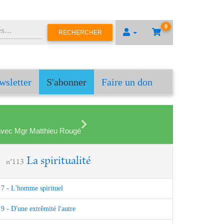
0
RECHERCHER
wsletter
S'abonner
Faire un don
en avec Mgr Matthieu Rougé
La spiritualité
n°113
7 - L'homme spirituel
9 - D'une extrêmité l'autre