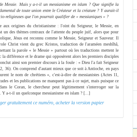
de Messie. Mais y a-t-il un messianisme en islam ? Que signifie la
ndamental de toute union entre le Créateur et la créature ?
Y aurait-il
cio-religieuses que l'on pourrait qualifier de « messianiques » ?
 aux origines du christianisme : l'oint du Seigneur, le Messie, en
st un des thèmes centraux de l'attente du peuple juif, alors que pour
ostolique, Jésus est reconnu comme le Messie, Seigneur et Sauveur. Il
parole Christ vient du grec Kristos, traduction de l'araméen meshîhâ,
ettant la parole « le Messie » partout où les traductions mettent le
nc la différence et le drame qui opposèrent alors les premiers disciples
onclut ainsi son premier discours à la foule : « Dieu l'a fait Seigneur
s 2, 36). On comprend d'autant mieux que ce soit à Antioche, en pays
çurent le nom de chrétiens », c'est-à-dire de messianistes (Actes 11,
tudes et les publications ne manquent pas à ce sujet, mais puisque ce
ans le Coran, le chercheur peut légitimement s'interroger sur la
. Y a-t-il un quelconque messianisme en islam ? [...]
arger gratuitement ce numéro, acheter la version papier