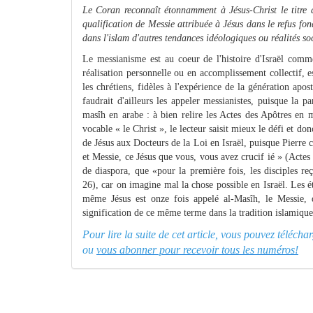
Le Coran reconnaît étonnamment à Jésus-Christ le titre 
qualification de Messie attribuée à Jésus dans le refus fo
dans l'islam d'autres tendances idéologiques ou réalités so
Le messianisme est au coeur de l'histoire d'Israël comme
réalisation personnelle ou en accomplissement collectif, e
les chrétiens, fidèles à l'expérience de la génération ap
faudrait d'ailleurs les appeler messianistes, puisque la 
masîh en arabe : à bien relire les Actes des Apôtres en m
vocable « le Christ », le lecteur saisit mieux le défi et do
de Jésus aux Docteurs de la Loi en Israël, puisque Pierre c
et Messie, ce Jésus que vous, vous avez crucif ié » (Acte
de diaspora, que «pour la première fois, les disciples re
26), car on imagine mal la chose possible en Israël. Les é
même Jésus est onze fois appelé al-Masîh, le Messie, d
signification de ce même terme dans la tradition islamique
Pour lire la suite de cet article, vous pouvez téléch
ou
vous abonner pour recevoir tous les numéros!