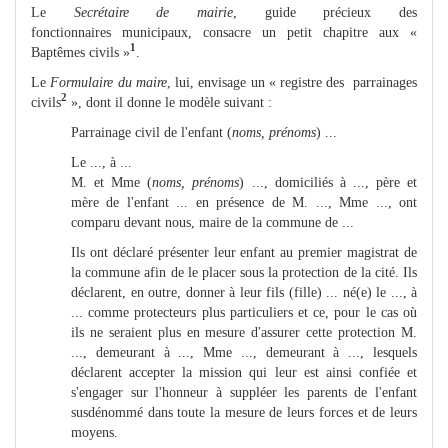
Le
S
ecrétaire de mairie
, guide précieux des
fonctionnaires municipaux, consacre un petit chapitre aux «
1
Baptêmes civils »
.
Le
Formulaire du maire
, lui, envisage un « registre des parrainages
2
civils
», dont il donne le modèle suivant :
Parrainage civil de l'enfant (
noms, prénoms
) ...
Le ..., à ...
M. et Mme (
noms, prénoms
) ..., domiciliés à ..., père et
mère de l'enfant ... en présence de M. ..., Mme ..., ont
comparu devant nous, maire de la commune de ...
Ils ont déclaré présenter leur enfant au premier magistrat de
la commune afin de le placer sous la protection de la cité. Ils
déclarent, en outre, donner à leur fils (fille) ... né(e) le ..., à
... comme protecteurs plus particuliers et ce, pour le cas où
ils ne seraient plus en mesure d'assurer cette protection M.
..., demeurant à ..., Mme ..., demeurant à ..., lesquels
déclarent accepter la mission qui leur est ainsi confiée et
s'engager sur l'honneur à suppléer les parents de l'enfant
susdénommé dans toute la mesure de leurs forces et de leurs
moyens.