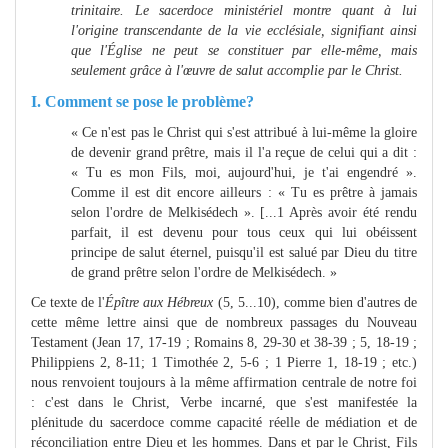
trinitaire.
Le sacerdoce ministériel montre quant à lui
l'origine transcendante de la vie ecclésiale, signifiant ainsi
que l'Église ne peut se constituer par elle-même, mais
seulement grâce à l'œuvre de salut accomplie par le Christ.
I. Comment se pose le problème?
« Ce n'est pas le Christ qui s'est attribué à lui-même la gloire
de devenir grand prêtre, mais il l'a reçue de celui qui a dit :
« Tu es mon Fils, moi, aujourd'hui, je t'ai engendré ».
Comme il est dit encore ailleurs : « Tu es prêtre à jamais
selon l'ordre de Melkisédech ». [...1 Après avoir été rendu
parfait, il est devenu pour tous ceux qui lui obéissent
principe de salut éternel, puisqu'il est salué par Dieu du titre
de grand prêtre selon l'ordre de Melkisédech. »
Ce texte de l'
Épître aux Hébreux
(5, 5...10), comme bien d'autres de
cette même lettre ainsi que de nombreux passages du Nouveau
Testament (Jean 17, 17-19 ; Romains 8, 29-30 et 38-39 ; 5, 18-19 ;
Philippiens 2, 8-11; 1 Timothée 2, 5-6 ; 1 Pierre 1, 18-19 ; etc.)
nous renvoient toujours à la même affirmation centrale de notre foi
: c'est dans le Christ, Verbe incarné, que s'est manifestée la
plénitude du sacerdoce comme capacité réelle de médiation et de
réconciliation entre Dieu et les hommes. Dans et par le Christ, Fils