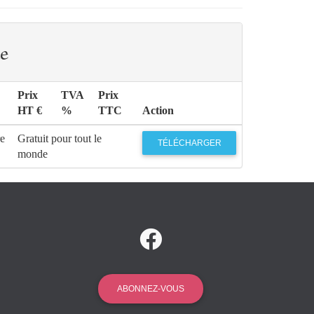
e
Prix
TVA
Prix
HT €
%
TTC
Action
re
Gratuit pour tout le
TÉLÉCHARGER
monde
ABONNEZ-VOUS