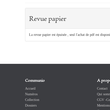
Revue papier
La revue papier est épuisée , seul l'achat de pdf est dispon
Communio
A prop
Accueil
Contact
Numéros
Qui somm
Collection
CGV -Con
Dossiers
Mentions 