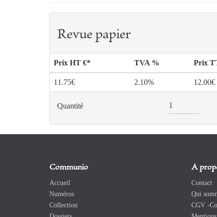
Revue papier
Prix HT €*
TVA %
Prix 
11.75€
2.10%
12.00€
Quantité
Communio
A prop
Accueil
Contact
Numéros
Qui somm
Collection
CGV -Con
Dossiers
Mentions 