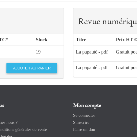
Revue numériqu
TTC*
Stock
Titre
Prix HT €
19
La papauté - pdf
Gratuit po
La papauté - pdf
Gratuit po
os
Mon compte
Se connecter
es nous ?
S'inscrire
ditions générales de vente
Faire un don
légales