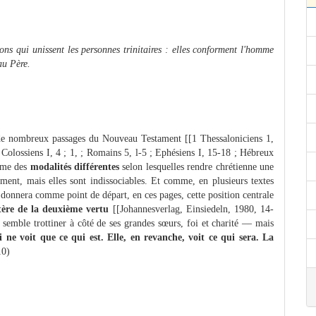
tions qui unissent les personnes trinitaires : elles conforment l'homme
au Père.
de nombreux passages du Nouveau Testament [[1 Thessaloniciens 1,
; Colossiens I, 4 ; 1, ; Romains 5, l-5 ; Ephésiens I, 15-18 ; Hébreux
omme des
modalités différentes
selon lesquelles rendre chrétienne une
ment, mais elles sont indissociables. Et comme, en plusieurs textes
 se donnera comme point de départ, en ces pages, cette position centrale
ère de la deuxième vertu
[[Johannesverlag, Einsiedeln, 1980, 14-
 semble trottiner à côté de ses grandes sœurs, foi et charité — mais
i ne voit que ce qui est. Elle, en revanche, voit ce qui sera. La
10)