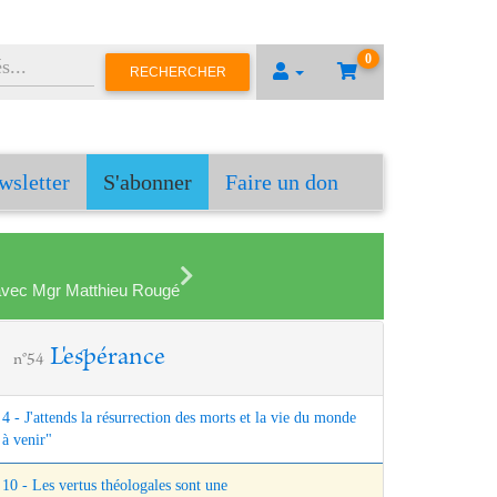
0
RECHERCHER
wsletter
S'abonner
Faire un don
en avec Mgr Matthieu Rougé
L'espérance
n°54
4 - J'attends la résurrection des morts et la vie du monde
à venir"
10 - Les vertus théologales sont une