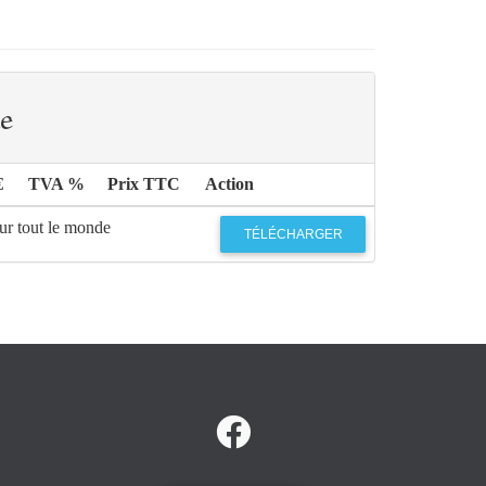
e
€
TVA %
Prix TTC
Action
ur tout le monde
TÉLÉCHARGER