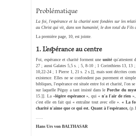
Problématique
La foi, l'espérance et la charité sont fondées sur les rela
au Christ qui vit, dans son humanité, le don total du Fils 
La première page, 10, est jointe.
1. L'espérance au centre
Foi, espérance et charité forment une
unité
qu'attestent 
27 ; aussi Galates 5,5 s. ; 5, 8-10 ; 1 Corinthiens 13, 13 
10,22-24 ; 1 Pierre 1, 21 s. 2 s.]], mais sont décrites c
existence. Elles ne se confondent pas purement et simple
bibliques, l'espérance est située entre foi et charité, l'on
sur laquelle Péguy a tant insisté dans le
Porche du myst
15.]]. La «
légère espérance
», qui «
n'a l'air de rien
»,
c'est elle en fait qui « entraîne tout avec elle ».
« La fo
charité n'aime que ce qui est. Quant à l'espérance,
(p.
......
Hans Urs von BALTHASAR