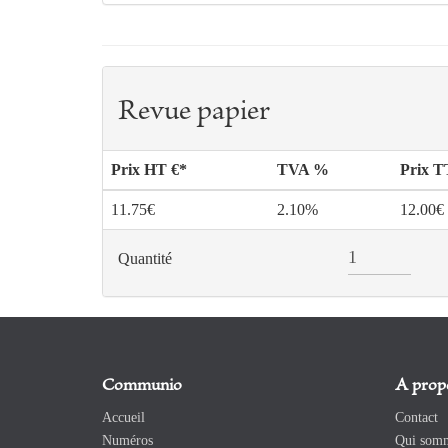
Revue papier
Prix HT €*
TVA %
Prix 
11.75€
2.10%
12.00€
Quantité
Communio
A prop
Accueil
Contact
Numéros
Qui somm