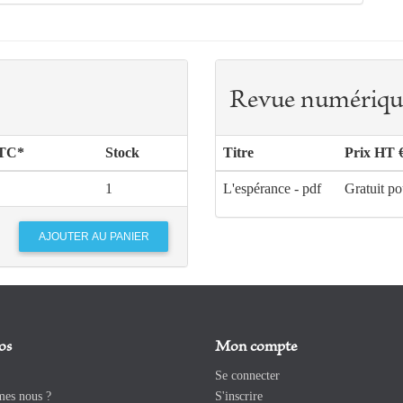
Revue numériqu
TTC*
Stock
Titre
Prix HT 
1
L'espérance - pdf
Gratuit po
os
Mon compte
Se connecter
es nous ?
S'inscrire