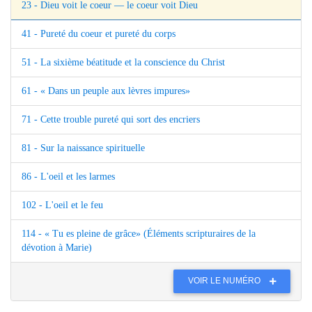
23 - Dieu voit le coeur — le coeur voit Dieu
41 - Pureté du coeur et pureté du corps
51 - La sixième béatitude et la conscience du Christ
61 - « Dans un peuple aux lèvres impures»
71 - Cette trouble pureté qui sort des encriers
81 - Sur la naissance spirituelle
86 - L'oeil et les larmes
102 - L'oeil et le feu
114 - « Tu es pleine de grâce» (Éléments scripturaires de la
dévotion à Marie)
VOIR LE NUMÉRO