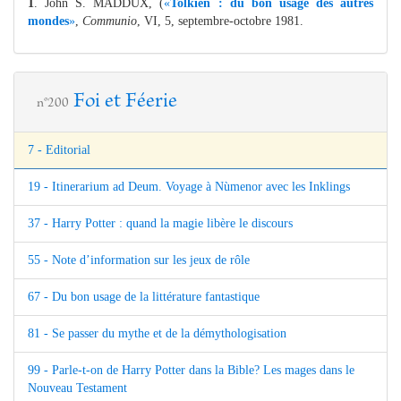
1
. John S. MADDUX, (
«
Tolkien : du bon usage des autres
mondes
»
,
Communio
, VI, 5, septembre-octobre 1981.
Foi et Féerie
n°200
7 - Editorial
19 - Itinerarium ad Deum. Voyage à Nùmenor avec les Inklings
37 - Harry Potter : quand la magie libère le discours
55 - Note d’information sur les jeux de rôle
67 - Du bon usage de la littérature fantastique
81 - Se passer du mythe et de la démythologisation
99 - Parle-t-on de Harry Potter dans la Bible? Les mages dans le
Nouveau Testament