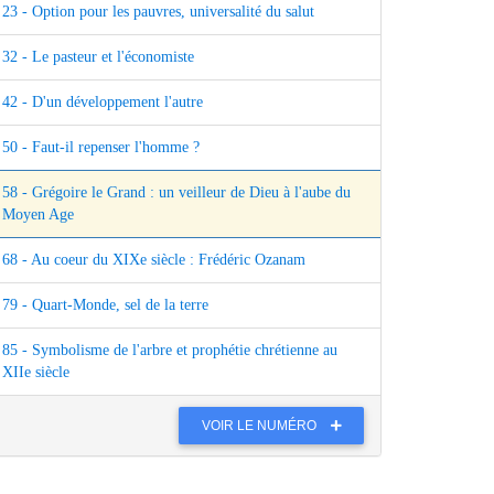
23 - Option pour les pauvres, universalité du salut
32 - Le pasteur et l'économiste
42 - D'un développement l'autre
50 - Faut-il repenser l'homme ?
58 - Grégoire le Grand : un veilleur de Dieu à l'aube du
Moyen Age
68 - Au coeur du XIXe siècle : Frédéric Ozanam
79 - Quart-Monde, sel de la terre
85 - Symbolisme de l'arbre et prophétie chrétienne au
XIIe siècle
VOIR LE NUMÉRO