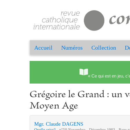
Accueil
Numéros
Collection
Do
« Ce qui est en jeu, c'
Grégoire le Grand : un v
Moyen Age
Mgr. Claude DAGENS
Quelle crise?
- n°50 Novembre - Décembre 1983 - Page n