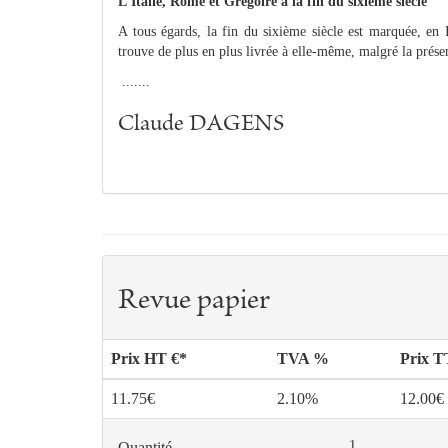
L'Italie, Rome et Grégoire à la fin du sixième siècle
A tous égards, la fin du sixième siècle est marquée, en 
trouve de plus en plus livrée à elle-même, malgré la prés
.......
Claude DAGENS
Revue papier
Prix HT €*
TVA %
Prix 
11.75€
2.10%
12.00€
Quantité