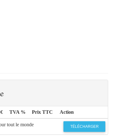
e
 €
TVA %
Prix TTC
Action
our tout le monde
TÉLÉCHARGER