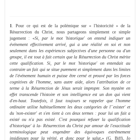
1
. Pour ce qui est de la polémique sur « l'historicité » de la
Résurrection du Christ, nous partageons simplement ce simple
jugement : «
Si, par le mot 'historique' on entend indiquer un
événement effectivement arrivé, gui a une réalité en soi et non
seulement dans les expériences subjectives d'une personne ou d'un
groupe, il est tout à fait certain que la Résurrection du Christ mérite
cette qualification. Si, par le mot 'historique' on entendait au
contraire un fait qui se situe purement et simplement dans les limites
de l'événement humain et puisse être cerné et prouvé par les forces
cognitives de l'homme, sans autre aide, alors l'attribution de ce
terme à la Résurrection de Jésus serait impropre. Son mystère en
effet transcende l'histoire et son intelligence est un don qui vient
d'en-haut. Toutefois, il faut toujours se rappeler que l'homme
ordinaire utilise habituellement les deux catégories de l'`exister' et
du 'non-exister' et s'en tient à ces deux termes : pour lui un fait a
existé ou n'a pas existé. C'est pourquoi refuser la qualification
d'historique' à la- Résurrection du Christ par amour de l'exactitude
terminologique peut engendrer des équivoques extrêmement
insidieuses pour la vérité, et donc pour le salut
.
» (G. Biffi,
Io