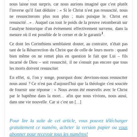
nous laisse tout surpris, car nous aurions imaginé que c'est plutôt
l'inverse qu'il faut déduire : « Si le Christ n'est pas ressuscité, nous
ne ressusciterons plus non plus ; mais puisque le. Christ est
ressuscité...» . Auquel cas tout le poids de la preuve retomberait sur
l'analyse historique d'un événement effectivement survenu, dans la
1
mesure où il est possible de le cerner et de le garantir
.
Ce dont les Corinthiens semblaient douter, au contraire, n'était pas
tant de la Résurrection du Christ que de celle de leurs morts : quand
bien même on ne remet plus en question le fait que Lui – fils
incarné de Dieu – soit ressuscité, il ne s'ensuit pas encore que tous
les morts doivent ressusciter.
En effet, si, l'on y songe, pourquoi donc devrions-nous ressusciter
nous aussi ? Ce n'est pas d'aujourd'hui que la théologie s'est souciée
de fournir une réponse : « Nous avons été ensevelis avec le Christ
par le baptême dans la mort... afin que nous vivions, nous aussi,
dans une vie nouvelle. Car si c'est un [...]
Pour lire la suite de cet article, vous pouvez télécharger
gratuitement ce numéro, acheter la version papier ou
vous
abonner pour recevoir tous les numéros!