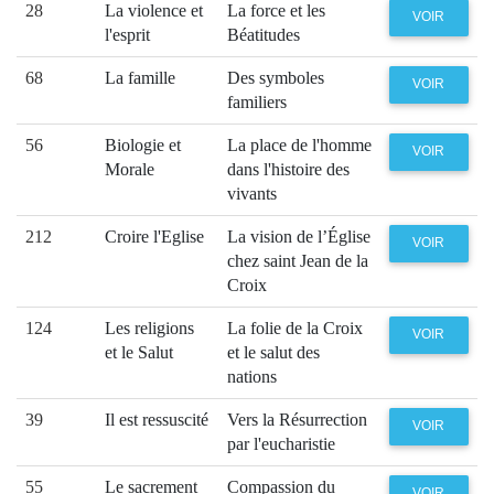
28
La violence et
La force et les
VOIR
l'esprit
Béatitudes
68
La famille
Des symboles
VOIR
familiers
56
Biologie et
La place de l'homme
VOIR
Morale
dans l'histoire des
vivants
212
Croire l'Eglise
La vision de l’Église
VOIR
chez saint Jean de la
Croix
124
Les religions
La folie de la Croix
VOIR
et le Salut
et le salut des
nations
39
Il est ressuscité
Vers la Résurrection
VOIR
par l'eucharistie
55
Le sacrement
Compassion du
VOIR