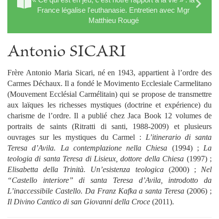
France légalise l'euthanasie. Entretien avec Mgr
Matthieu Rougé
Antonio SICARI
Frère Antonio Maria Sicari, né en 1943, appartient à l’ordre des
Carmes Déchaux. Il a fondé le Movimento Ecclesiale Carmelitano
(Mouvement Ecclésial Carmélitain) qui se propose de transmettre
aux laïques les richesses mystiques (doctrine et expérience) du
charisme de l’ordre. Il a publié chez Jaca Book 12 volumes de
portraits de saints (Ritratti di santi, 1988-2009) et plusieurs
ouvrages sur les mystiques du Carmel :
L’itinerario di santa
Teresa d’Avila. La contemplazione nella Chiesa
(1994) ;
La
teologia di santa Teresa di Lisieux, dottore della Chiesa
(1997) ;
Elisabetta della Trinità. Un’esistenza teologica
(2000) ;
Nel
“Castello interiore” di santa Teresa d’Avila, introdotto da
L’inaccessibile Castello. Da Franz Kafka a santa Teresa
(2006) ;
Il Divino Cantico di san Giovanni della Croce
(2011).