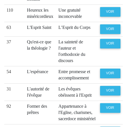
110
Heureux les
Une gratuité
VOIR
miséricordieux
inconcevable
63
L'Esprit Saint
L’Esprit du Corps
VOIR
37
Qu'est-ce que
La sainteté de
VOIR
la théologie ?
l'auteur et
l'orthodoxie du
discours
54
L'espérance
Entre promesse et
VOIR
accomplissement
31
L'autorité de
Les évêques
VOIR
l'évêque
obéissent à l'Esprit
92
Former des
Appartenance à
VOIR
prêtres
l'Eglise, charismes,
sacerdoce ministériel