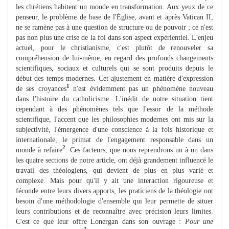
les chrétiens habitent un monde en transformation. Aux yeux de ce
penseur, le problème de base de l'Église, avant et après Vatican II,
ne se ramène pas à une question de structure ou de pouvoir ; ce n'est
pas non plus une crise de la foi dans son aspect expérientiel. L'enjeu
actuel, pour le christianisme, c'est plutôt de renouveler sa
compréhension de lui-même, en regard des profonds changements
scientifiques, sociaux et culturels qui se sont produits depuis le
début des temps modernes. Cet ajustement en matière d'expression
1
de ses croyances
n'est évidemment pas un phénomène nouveau
dans l'histoire du catholicisme. L'inédit de notre situation tient
cependant à des phénomènes tels que l'essor de la méthode
scientifique, l'accent que les philosophies modernes ont mis sur la
subjectivité, l'émergence d'une conscience à la fois historique et
internationale, le primat de l'engagement responsable dans un
2
monde à refaire
. Ces facteurs, que nous reprendrons un à un dans
les quatre sections de notre article, ont déjà grandement influencé le
travail des théologiens, qui devient de plus en plus varié et
complexe. Mais pour qu'il y ait une interaction rigoureuse et
féconde entre leurs divers apports, les praticiens de la théologie ont
besoin d'une méthodologie d'ensemble qui leur permette de situer
leurs contributions et de reconnaître avec précision leurs limites.
C'est ce que leur offre Lonergan dans son ouvrage :
Pour une