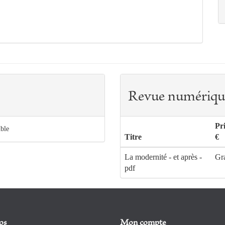
Revue numériqu
Pr
ible
Titre
€
La modernité - et après -
Gra
pdf
os
Mon compte