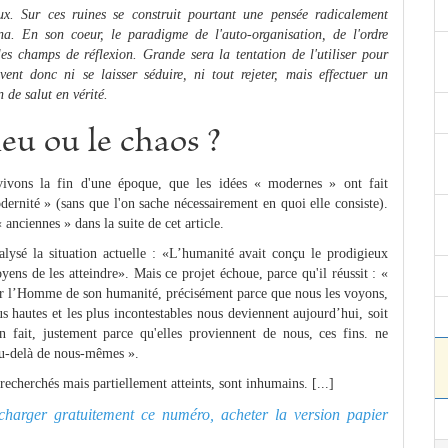
x. Sur ces ruines se construit pourtant une pensée radicalement
na. En son coeur, le paradigme de l'auto-organisation, de l'ordre
s champs de réflexion. Grande sera la tentation de l'utiliser pour
ent donc ni se laisser séduire, ni tout rejeter, mais effectuer un
 de salut en vérité.
eu ou le chaos ?
vivons la fin d'une époque, que les idées « modernes » ont fait
ernité » (sans que l'on sache nécessairement en quoi elle consiste).
anciennes » dans la suite de cet article.
alysé la situation actuelle : «L’humanité avait conçu le prodigieux
yens de les atteindre». Mais ce projet échoue, parce qu'il réussit : «
er l’Homme de son humanité, précisément parce que nous les voyons,
us hautes et les plus incontestables nous deviennent aujourd’hui, soit
en fait, justement parce qu'elles proviennent de nous, ces fins. ne
 au-delà de nous-mêmes ».
echerchés mais partiellement atteints, sont inhumains. [...]
lécharger gratuitement ce numéro, acheter la version papier