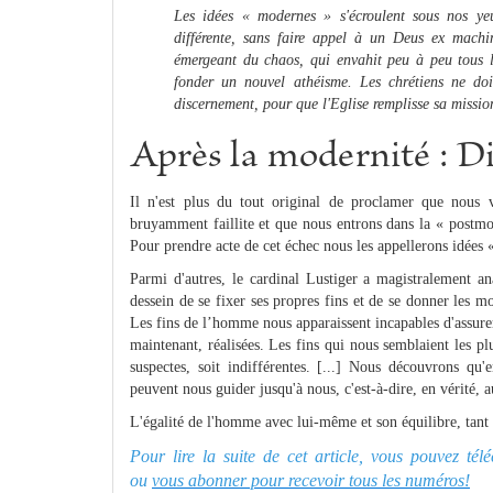
Les idées « modernes » s'écroulent sous nos yeu
différente, sans faire appel à un Deus ex machi
émergeant du chaos, qui envahit peu à peu tous le
fonder un nouvel athéisme. Les chrétiens ne doiv
discernement, pour que l'Eglise remplisse sa mission
Après la modernité : Di
Il n'est plus du tout original de proclamer que nous 
bruyamment faillite et que nous entrons dans la « postmod
Pour prendre acte de cet échec nous les appellerons idées « 
Parmi d'autres, le cardinal Lustiger a magistralement an
dessein de se fixer ses propres fins et de se donner les mo
Les fins de l’homme nous apparaissent incapables d'assur
maintenant, réalisées. Les fins qui nous semblaient les pl
suspectes, soit indifférentes. [...] Nous découvrons qu'
peuvent nous guider jusqu'à nous, c'est-à-dire, en vérité,
L'égalité de l'homme avec lui-même et son équilibre, tant r
Pour lire la suite de cet article, vous pouvez té
ou
vous abonner pour recevoir tous les numéros!