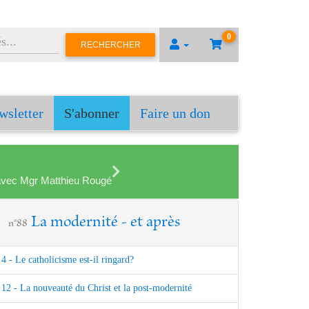
0
RECHERCHER
wsletter
S'abonner
Faire un don
en avec Mgr Matthieu Rougé
La modernité - et après
n°88
4 - Le catholicisme est-il ringard?
12 - La nouveauté du Christ et la post-modernité