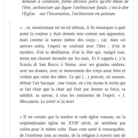
demeure à construire, forme décisive parce qu'elle refuse de
l'être, architecture qui figure l'architecture finale, c'est-à-dire
l'Eglise. our l'Incarnation, l'architecture est peinture.
« ...et, mentionnant tel ou tel tableau, il fit remarquer à quel
point la couleur y était donnée non comme une apparence,
mais comme la nature même des corps ; car, dans cet
univers enfin, l'aspect se confond avec l'être ; d'où le
mystère, d'où la désillusion, d'où la fête qui, malgré tout,
éteint son charnel incendie sur les eaux. Et il rappela (..) la
Scuola di San Rocco à Venise, avec ses grandes ombres,
avec ses drames, avec ce mouvement des corps aussi libre et
violent que celui des idées. Ce qui (...) pouvait, en somme,
définir l'art baroque : une vision, où c'est moins le verbe qui
se fait chair que la chair qui finit par donner sa force, sa
solidité, sa saveur, à tous les tourments de l'esprit. » J.
Mercanton,
Le soleil ni la mort
« Il est certain que la sombre et rude église romane, ou la
resplendissante église du XVIP siècle, ne semblent pas
créées pour le même culte. Dans cette unité si remarquable,
de l'extérieur tout au moins, de la religion à travers tant de