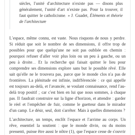
siècles, l'unité d'architecture n'existe pas — disons plus
généralement, l'unité d'art n'existe pas. Pour la trouver, il
faut quitter le catholicisme. » J. Guadet,
Éléments et théorie
de l'architecture
L'espace, même connu, est vaste. Nous risquons de nous y perdre.
Si réduit que soit le nombre de ses dimensions, il offre trop de
possibles pour que quelqu'une ne soit pas oubliée en chemin :
pourquoi refuser d'aller voir plus loin ou un peu à gauche, ou un
peu à droite... Et la recherche qui faisait quitter le lieu pour
comprendre ses dimensions explore sans but le possible rêvé. Elle
sait qu'elle ne le trouvera pas, parce que le monde clos n'a pas de
frontières. La plénitude est infinie, indifférenciée : ce qui appelle
est toujours au-delà, et l'avancée, se voulant connaissance, rend l'au-
delà trop positif ; car c'est bien en lui que nous sommes, à chaque
pas. Il faudrait construire sur la ligne d'horizon, et attendre : garder
le réel et l'empêcher de fuir, comme le guetteur dans le mirador
d'un camp. Le désir, seul, doit s'arrêter. Mais à quelles dimensions ?
L'architecture, un temps, enclôt l'espace et l'arrime au corps. Un
rêve, essentiel la soutient : que le monde divin, ou du moins
pressenti, puisse être aussi le nôtre (1), que l'espace cesse de s'ouvrir