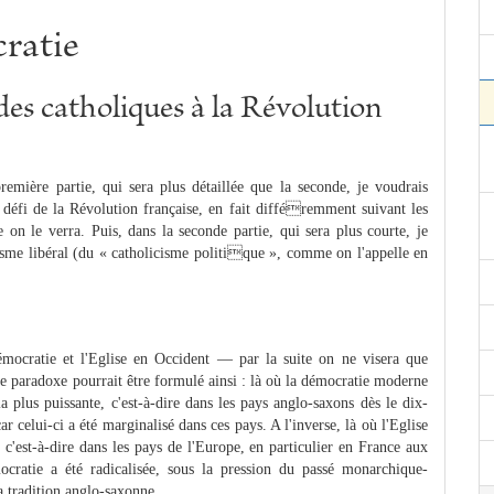
ratie
 des catholiques à la Révolution
mière partie, qui sera plus détaillée que la seconde, je voudrais
 défi de la Révolution française, en fait différemment suivant les
 on le verra. Puis, dans la seconde partie, qui sera plus courte, je
icisme libéral (du « catholicisme politique », comme on l'appelle en
mocratie et l'Eglise en Occident — par la suite on ne visera que
e paradoxe pourrait être formulé ainsi : là où la démocratie moderne
a plus puissante, c'est-à-dire dans les pays anglo-saxons dès le dix-
ar celui-ci a été marginalisé dans ces pays. A l'inverse, là où l'Eglise
 c'est-à-dire dans les pays de l'Europe, en particulier en France aux
ocratie a été radicalisée, sous la pression du passé monarchique-
a tradition anglo-saxonne. ...