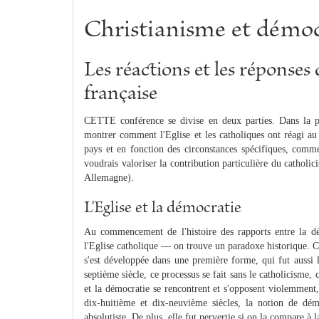
Christianisme et démoc
Les réactions et les réponses
française
CETTE conférence se divise en deux parties. Dans la pre
montrer comment l'Eglise et les catholiques ont réagi au
pays et en fonction des circonstances spécifiques, comme
voudrais valoriser la contribution particulière du cathol
Allemagne).
L'Eglise et la démocratie
Au commencement de l'histoire des rapports entre la dé
l'Eglise catholique — on trouve un paradoxe historique. C
s'est développée dans une première forme, qui fut aussi l
septième siècle, ce processus se fait sans le catholicisme, c
et la démocratie se rencontrent et s'opposent violemment,
dix-huitième et dix-neuvième siècles, la notion de dém
absolutiste. De plus, elle fut pervertie si on la compare à l