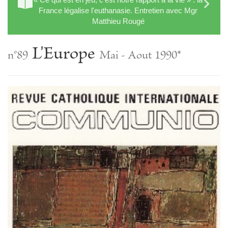
France légalise l'euthanasie. Entretien avec Mgr
Matthieu Rougé
L'Europe
n°89
Mai - Aout 1990*