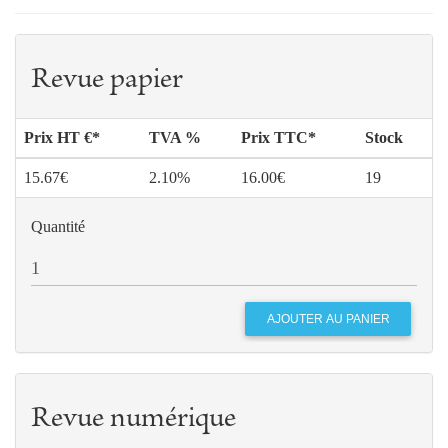
CONZEMIUS
195
L'exemple royal
Marc
LECLERC
Revue papier
204
Connaissez-vous le CCEE ?
Patrick LE
GAL
Prix HT €*
TVA %
Prix TTC*
Stock
209
Charles du Bos
Christophe
CARRAUD
15.67€
2.10%
16.00€
19
Quantité
Revue numérique