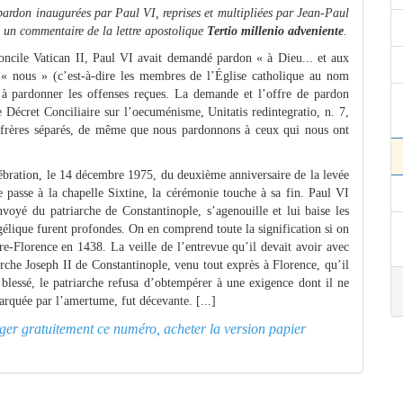
pardon inaugurées par Paul VI, reprises et multipliées par Jean-Paul
ns un commentaire de la lettre apostolique
Tertio millenio adveniente
.
oncile Vatican II, Paul VI avait demandé pardon « à Dieu... et aux
r « nous » (c’est-à-dire les membres de l’Église catholique au nom
, à pardonner les offenses reçues. La demande et l’offre de pardon
e Décret Conciliaire sur l’oecuménisme, Unitatis redintegratio, n. 7,
 frères séparés, de même que nous pardonnons à ceux qui nous ont
lébration, le 14 décembre 1975, du deuxième anniversaire de la levée
passe à la chapelle Sixtine, la cérémonie touche à sa fin. Paul VI
voyé du patriarche de Constantinople, s’agenouille et lui baise les
élique furent profondes. On en comprend toute la signification si on
e-Florence en 1438. La veille de l’entrevue qu’il devait avoir avec
iarche Joseph II de Constantinople, venu tout exprès à Florence, qu’il
et blessé, le patriarche refusa d’obtempérer à une exigence dont il ne
arquée par l’amertume, fut décevante. [...]
arger gratuitement ce numéro, acheter la version papier