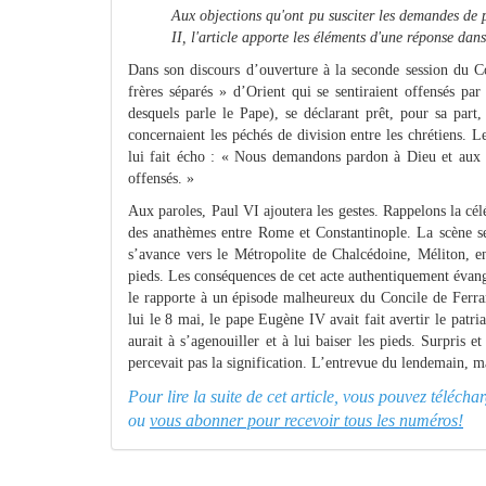
Aux objections qu'ont pu susciter les demandes de 
II, l'article apporte les éléments d'une réponse da
Dans son discours d’ouverture à la seconde session du C
frères séparés » d’Orient qui se sentiraient offensés pa
desquels parle le Pape), se déclarant prêt, pour sa part
concernaient les péchés de division entre les chrétiens. L
lui fait écho : « Nous demandons pardon à Dieu et aux
offensés. »
Aux paroles, Paul VI ajoutera les gestes. Rappelons la cé
des anathèmes entre Rome et Constantinople. La scène se 
s’avance vers le Métropolite de Chalcédoine, Méliton, en
pieds. Les conséquences de cet acte authentiquement évang
le rapporte à un épisode malheureux du Concile de Ferrar
lui le 8 mai, le pape Eugène IV avait fait avertir le patr
aurait à s’agenouiller et à lui baiser les pieds. Surpris 
percevait pas la signification. L’entrevue du lendemain, m
Pour lire la suite de cet article, vous pouvez téléch
ou
vous abonner pour recevoir tous les numéros!