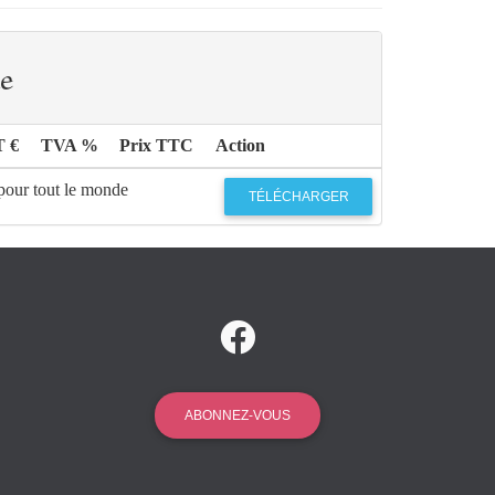
e
T €
TVA %
Prix TTC
Action
 pour tout le monde
TÉLÉCHARGER
ABONNEZ-VOUS