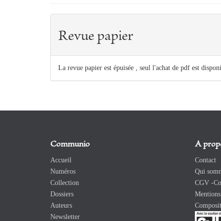
Revue papier
La revue papier est épuisée , seul l'achat de pdf est dispon
Communio
A prop
Accueil
Contact
Numéros
Qui somm
Collection
CGV -Con
Dossiers
Mentions 
Auteurs
Composit
Newsletter