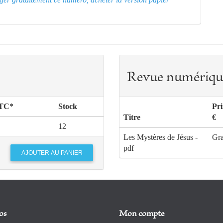
Revue numériqu
TTC*
Stock
Pr
Titre
€
12
Les Mystères de Jésus -
Gra
pdf
os
Mon compte