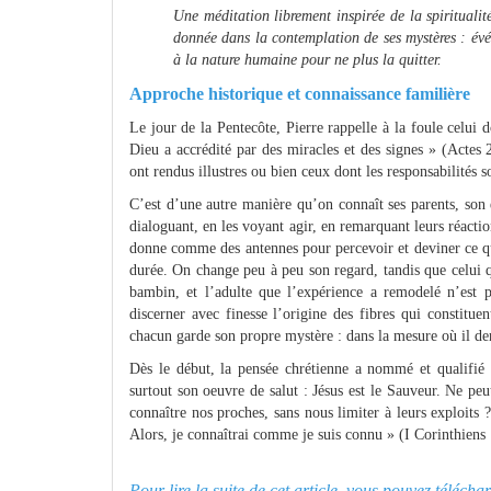
Une méditation librement inspirée de la spirituali
donnée dans la contemplation de ses mystères : évé
à la nature humaine pour ne plus la quitter.
Approche historique et connaissance familière
Le jour de la Pentecôte, Pierre rappelle à la foule celui
Dieu a accrédité par des miracles et des signes » (Actes 
ont rendus illustres ou bien ceux dont les responsabilités s
C’est d’une autre manière qu’on connaît ses parents, son 
dialoguant, en les voyant agir, en remarquant leurs réactio
donne comme des antennes pour percevoir et deviner ce qu’i
durée. On change peu à peu son regard, tandis que celui q
bambin, et l’adulte que l’expérience a remodelé n’est p
discerner avec finesse l’origine des fibres qui constituen
chacun garde son propre mystère : dans la mesure où il dem
Dès le début, la pensée chrétienne a nommé et qualifié J
surtout son oeuvre de salut : Jésus est le Sauveur. Ne p
connaître nos proches, sans nous limiter à leurs exploits 
Alors, je connaîtrai comme je suis connu » (I Corinthiens 1
Pour lire la suite de cet article, vous pouvez téléch