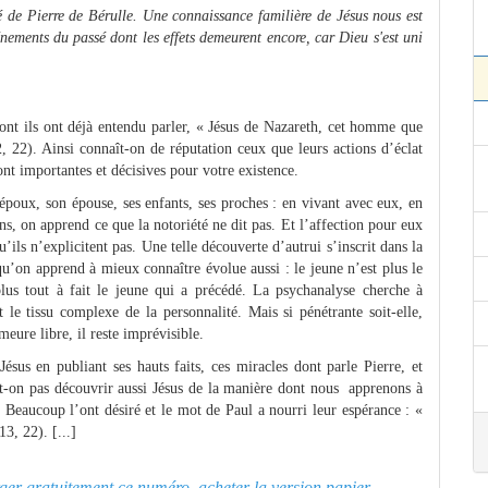
té de Pierre de Bérulle. Une connaissance familière de Jésus nous est
nements du passé dont les effets demeurent encore, car Dieu s'est uni
 dont ils ont déjà entendu parler, « Jésus de Nazareth, cet homme que
2, 22). Ainsi connaît-on de réputation ceux que leurs actions d’éclat
ont importantes et décisives pour votre existence.
époux, son épouse, ses enfants, ses proches : en vivant avec eux, en
ns, on apprend ce que la notoriété ne dit pas. Et l’affection pour eux
ls n’explicitent pas. Une telle découverte d’autrui s’inscrit dans la
u’on apprend à mieux connaître évolue aussi : le jeune n’est plus le
lus tout à fait le jeune qui a précédé. La psychanalyse cherche à
t le tissu complexe de la personnalité. Mais si pénétrante soit-elle,
eure libre, il reste imprévisible.
ésus en publiant ses hauts faits, ces miracles dont parle Pierre, et
eut-on pas découvrir aussi Jésus de la manière dont nous apprenons à
? Beaucoup l’ont désiré et le mot de Paul a nourri leur espérance : «
3, 22). [...]
arger gratuitement ce numéro, acheter la version papier