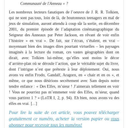
Communauté de l'Anneau » ?
Les nombreux lecteurs fanatiques de l’oeuvre de J. R. R. Tolkien,
qui ne sont pas tous, loin de là, de boutonneux teenagers en mal de
jeux de simulation, auront attendu à coup sûr la sortie, en décembre
2001, du premier épisode de l’adaptation cinématographique du
Seigneur des Anneaux par Peter Jackson, en rêvant de voir enfin
l’histoire « en vrai ». De fait, sur l’écran, s’étalent, en vrai –
moyennant bien des images dites pourtant virtuelles – les paysages
imaginés à la lecture du roman, ces vastes géographies dont on
dirait, avec Tolkien lui-même, qu’elles sont moins le décor
d’arrière-plan où se déroule l’action, que le véritable sujet du livre,
dont l’intrigue n’est que prétexte à leur déploiement. Oui, nous
avons vu enfin Frodo, Gandalf, Aragorn, en « chair et en os », et
même, ce que nous désirions secrètement avec Sam depuis notre
tendre enfance : « Des Elfes, m’sieur ! J’aimerais tellement en voir
! Vous ne pourriez pas m’emmener voir des Elfes, m’sieur, quand
vous partirez 1 ? » (LoTR I, 2, p. 94). Eh bien, nous avons vu des
elfes en vrai. [...]
Pour lire la suite de cet article, vous pouvez télécharger
gratuitement ce numéro, acheter la version papier ou
vous
abonner pour recevoir tous les numéros!