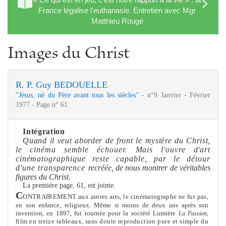
France légalise l'euthanasie. Entretien avec Mgr
Matthieu Rougé
Images du Christ
R. P. Guy BEDOUELLE
"Jésus, né du Père avant tous les siècles"
- n°9 Janvier - Février
1977 - Page n° 61
Intégration
Quand il veut aborder de front le mystère du Christ,
le
cinéma semble échouer. Mais l'ouvre d'art
cinématogra­
phique reste capable, par le détour
d'une transparence
recréée, de nous montrer de véritables
figures du Christ.
La première page, 61, est jointe.
C
ONTRAIREMENT aux autres arts, le cinématographe ne fut pas,
en son enfance, religieux. Mê
me
si moins de deux ans après son
invention, en 1897, fut tournée pour la société Lumière
La Passion,
film en treize tableaux, sans doute reproduction pure et simple du