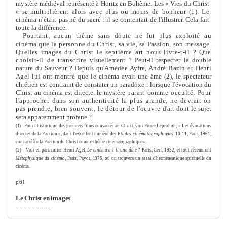
mys
tère médiéval représenté à Horitz en Bohê
me
. Les « Vies du Christ
» se
multiplièrent alors avec plus ou moins de bonheur (1). Le
cinéma n'était
pas né du sacré : il se contentait de l'illustrer. Cela fait
toute la différence.
Pourtant, aucun thè
me
sans doute ne fut plus exploité au
cinéma que la personne du Christ, sa vie, sa Passion, son
me
ssage.
Quelles images
du Christ le septiè
me
art nous livre-t-il ? Que
choisit-il de transcrire
visuelle
me
nt ? Peut-il respecter la double
nature du Sauveur ? Depuis
qu'Amédée Ayfre, André Bazin et Henri
Agel lui ont montré que le ciné­
ma avait une â
me
(2), le spectateur
chrétien est contraint de constater un paradoxe : lorsque l'évocation du
Christ au cinéma est directe, le mystère
parait com
me
occulté. Pour
l'approcher dans son authenticité la plus
grande, ne devrait-on
pas prendre, bien souvent, le détour de l'oeuvre
d'art dont le sujet
sera apparem
me
nt profane ?
(1)
Pour l'historique des premiers films consacrés au Christ, voir Pierre Leprohon, « Les évocations
directes de la Passion », dans l'excellent numéro des
Etudes cinématographi­
ques,
10-11, Paris, 1961,
consacré à « la Passion du Christ com
me
thè
me
cinématographi­
que ».
(2)
Voir en particulier Henri Agel,
Le cinéma a-t-il une â
me
?
Paris, Cerf, 1952, et tout ré­
cem
me
nt
Métaphysique du cinéma,
Paris, Payot, 1976, où on trouvera un essai d'herméneu­
tique spirituelle du
cinéma.
p.61
Le Christ en images
.................