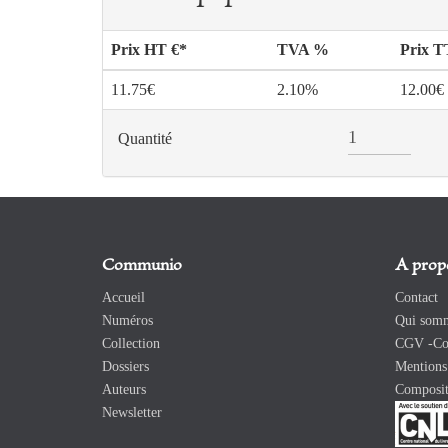
Prix HT €*
TVA %
Prix 
11.75€
2.10%
12.00€
Quantité
Communio
A prop
Accueil
Contact
Numéros
Qui somm
Collection
CGV -Con
Dossiers
Mentions 
Auteurs
Composit
Newsletter