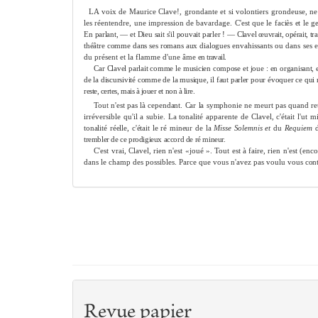
LA voix de Maurice Clave!, grondante et si volontiers grondeuse, ne 
les réentendre, une impression de bavardage. C'est que le
faciès et le 
En parlant, — et Dieu sait s'il pouvait parler ! — Clavel
œuvrait, opérait, tr
théâtre comme dans ses romans aux dialogues
envahissants ou dans ses 
du présent et la flamme d'une âme
en travail.
Car Clavel parlait comme le musicien compose et joue : en organisant, 
de la discursivité comme de la musique, il faut parler pour évoquer ce qui
reste, certes, mais à jouer et non à lire.
Tout n'est pas là cependant. Car la symphonie ne meurt pas quand re
irréversible qu'il a subie. La tonalité apparente de Clavel, c'était l'ut 
tonalité réelle, c'était le ré mineur de la
Misse Solemnis et
du
Requiem
trembler de ce prodigieux accord de ré mineur.
C'est vrai, Clavel, rien n'est «joué ». Tout est à faire, rien n'est (enc
dans le champ des possibles. Parce que vous n'avez pas voulu vous
cont
Revue papier