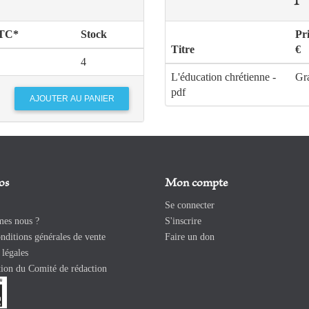
TTC*
Stock
Pr
Titre
€
4
L'éducation chrétienne -
Gra
pdf
os
Mon compte
Se connecter
es nous ?
S'inscrire
ditions générales de vente
Faire un don
légales
ion du Comité de rédaction