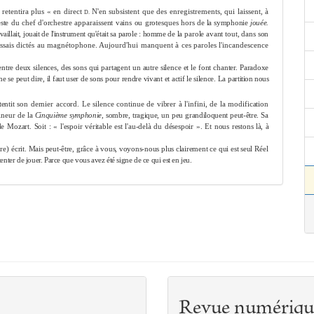
retentira plus « en direct
N'en subsistent que des enregistrements, qui laissent, à
D.
geste du chef d'orchestre apparaissent vains ou grotesques hors
de la symphonie
jouée.
availlait, jouait de l'instrument qu'était sa parole : homme de
la parole avant tout, dans son
essais dictés au magnétophone. Aujourd'hui manquent à ces paroles l'incandescence
entre
deux silences, des sons qui partagent un autre silence et le font chanter. Para­
doxe
ne se peut dire, il faut user de sons pour rendre vivant et actif le silence. La par­
tition nous
tentit
son dernier accord. Le silence continue de vibrer à l'infini, de la modification
mineur
de la
Cinquième symphonie,
sombre, tragique, un peu grandiloquent peut-être.
Sa
de
Mozart. Soit : « l'espoir véritable est l'au-delà du désespoir ». Et nous restons
là, à
ore)
écrit. Mais peut-être, grâce à vous, voyons-nous plus clairement ce qui est seul
Réel
enter de jouer. Parce que vous avez été signe de ce qui est en jeu.
Revue numériqu