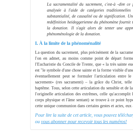
La sacramentalité du sacrement, c'est-à -dire ce f
analysée à l'aide de catégories traditionnelles
substantialité, de causalité ou de signification. 
redéfinition heideggerienne du phénomène fournit 
la donation. Il s'agit alors de tenter une ap
phénoménologie de la donation.
I. À la limite de la phénoménalité
La question du sacrement, plus précisément de la sacramen
l'on en admet, au moins comme point de départ formel,
l'Eucharistie du Concile de Trente, que « la très sainte eu
est "le symbole d'une chose sainte et la forme visible d'une 
éventuellement peut se formuler l'articulation entre l
sacrement» (res sacramenti) – la grâce du Christ, tell
baptême. Tous, selon cette articulation du sensible et de l
l'originelle articulation des extrêmes, celle qu'accompli
corps physique et l'âme sentant) se trouve à ce point hypo
cette unique communion dans certains gestes et actes, eux au
Pour lire la suite de cet article, vous pouvez téléch
ou
vous abonner pour recevoir tous les numéros!