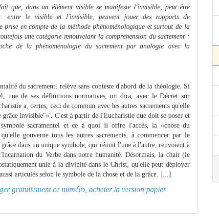
ait que, dans un élément visible se manifeste l'invisible, peut être
 : entre le visible et l'invisible, peuvent jouer des rapports de
Une prise en compte de la méthode phénoménologique et surtout de la
toutefois une catégorie renouvelant la compréhension du sacrement :
proche de la phénoménologie du sacrement par analogie avec la
talité du sacrement, relève sans conteste d'abord de la théologie. Si
 une de ses définitions normatives, on dira, avec le Décret sur
charistie a, certes, ceci de commun avec les autres sacrements qu'elle
grâce invisible"»'. C'est à partir de l'Eucharistie que doit se poser et
e symbole sacramentel et ce à quoi il offre l'accès, la «chose du
e qu'elle gouverne tous les autres sacrements, à commencer par le
a grâce dans un unique symbole, qui réunit l'une à l'autre, renvoient à
t l'Incarnation du Verbe dans notre humanité. Désormais, la chair (le
statiquement unie à la divinité dans le Christ, qu'elle peut déployer
ssi articulés selon le symbole de la chose et de la grâce. [...]
arger gratuitement ce numéro, acheter la version papier