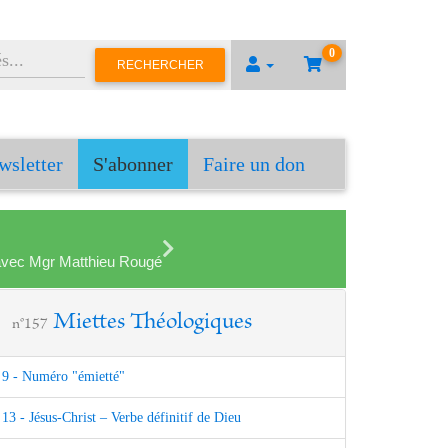
0
RECHERCHER
wsletter
S'abonner
Faire un don
en avec Mgr Matthieu Rougé
Miettes Théologiques
n°157
9 - Numéro "émietté"
13 - Jésus-Christ – Verbe définitif de Dieu