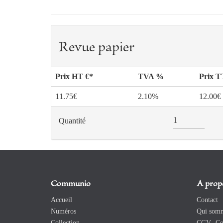
Revue papier
Prix HT €*
TVA %
Prix 
11.75€
2.10%
12.00€
Quantité
Communio
A prop
Accueil
Contact
Numéros
Qui somm
Collection
CGV -Con