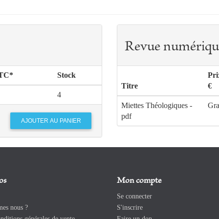
Revue numériqu
TTC*
Stock
Pr
Titre
€
4
Miettes Théologiques -
Gra
pdf
os
Mon compte
Se connecter
es nous ?
S'inscrire
ditions générales de vente
Faire un don