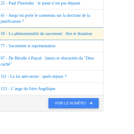
25 - Paul Florensky : le passé n’est pas dépassé
41 - Jusqu’où porte le consensus sur la doctrine de la
justification ?
59 - La phénoménalité du sacrement : être et donation
77 - Sacrement et représentation
97 - De Bérulle à Pascal : lueurs et obscurités du "Dieu
caché"
111 - La loi anti-sectes : quels enjeux ?
123 - L’ange du frère Angélique
VOIR LE NUMÉRO