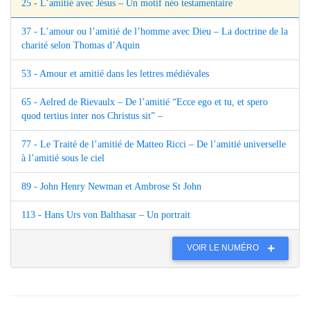
25 - L’amitié avec Jésus – Un motif néo testamentaire
37 - L’amour ou l’amitié de l’homme avec Dieu – La doctrine de la
charité selon Thomas d’Aquin
53 - Amour et amitié dans les lettres médiévales
65 - Aelred de Rievaulx – De l’amitié “Ecce ego et tu, et spero
quod tertius inter nos Christus sit” –
77 - Le Traité de l’amitié de Matteo Ricci – De l’amitié universelle
à l’amitié sous le ciel
89 - John Henry Newman et Ambrose St John
113 - Hans Urs von Balthasar – Un portrait
VOIR LE NUMÉRO