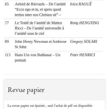
65
Aelred de Rievaulx – De l’amitié
Ivica RAGUŽ
“Ecce ego et tu, et spero quod
tertius inter nos Christus sit” –
77
Le Traité de l’amitié de Matteo
Rong HENGYING
Ricci – De l’amitié universelle à
l’amitié sous le ciel
89
John Henry Newman et Ambrose
Gregory SOLARI
St John
113
Hans Urs von Balthasar – Un
Peter HENRICI
portrait
Revue papier
La revue papier est épuisée , seul l'achat de pdf est disponible