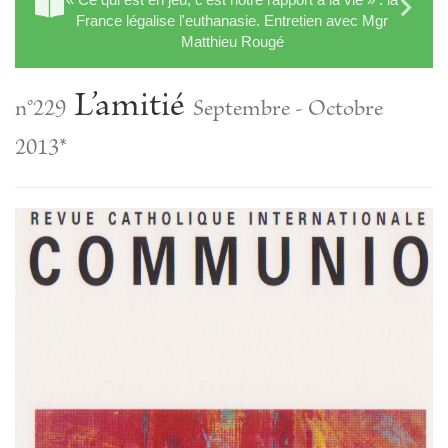
France légalise l'euthanasie. Entretien avec Mgr
Matthieu Rougé
L’amitié
n°229
Septembre - Octobre
2013*