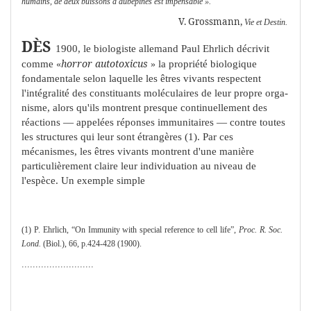
humains, de deux buissons d'aubé­pines est impensable ».
V. Grossmann,
Vie et Destin.
D
ÈS
1900, le biologiste allemand Paul Ehrlich décrivit
horror autotoxicus
comme
la propriété biologique
«
»
fondamentale selon laquelle les êtres vivants respectent
l'intégralité des constituants moléculaires de leur propre orga­
nisme, alors qu'ils montrent presque continuellement des
réac­tions — appelées réponses immunitaires — contre toutes
les structures qui leur sont étrangères (1). Par ces
mécanismes, les êtres vivants montrent d'une manière
particulièrement claire leur individuation au niveau de
l'espèce. Un exemple simple
(1) P. Ehrlich, “On Immunity with special reference to cell life”,
Proc. R. Soc.
Lond.
(Biol.), 66, p.424-428 (1900).
..........................