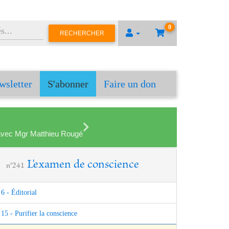
0
RECHERCHER
wsletter
S'abonner
Faire un don
en avec Mgr Matthieu Rougé
L'examen de conscience
n°241
6 - Éditorial
15 - Purifier la conscience