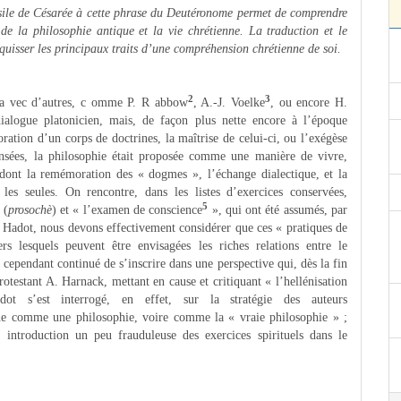
asile de Césarée à cette phrase du Deutéronome permet de comprendre
s de la philosophie antique et la vie chrétienne. La traduction et le
quisser les principaux traits d’une compréhension chrétienne de soi.
2
3
 a vec d’autres, c omme P. R abbow
, A.-J. Voelke
, ou encore H.
dialogue platonicien, mais, de façon plus nette encore à l’époque
oration d’un corps de doctrines, la maîtrise de celui-ci, ou l’exégèse
censées, la philosophie était proposée comme une manière de vivre,
s, dont la remémoration des « dogmes », l’échange dialectique, et la
les seules. On rencontre, dans les listes d’exercices conservées,
5
 (
prosochè
) et « l’examen de conscience
», qui ont été assumés, par
P. Hadot, nous devons effectivement considérer que ces « pratiques de
rs lesquels peuvent être envisagées les riches relations entre le
 cependant continué de s’inscrire dans une perspective qui, dès la fin
protestant A. Harnack, mettant en cause et critiquant « l’hellénisation
ot s’est interrogé, en effet, sur la stratégie des auteurs
ienne comme une philosophie, voire comme la « vraie philosophie » ;
introduction un peu frauduleuse des exercices spirituels dans le
]