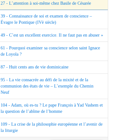
27 - L’attention à soi-même chez Basile de Césarée
39 - Connaissance de soi et examen de conscience –
Évagre le Pontique (IVè siècle)
49 - C’est un excellent exercice. Il ne faut pas en abuser »
61 - Pourquoi examiner sa conscience selon saint Ignace
de Loyola ?
87 - Huit cents ans de vie dominicaine
95 - La vie consacrée au défi de la mixité et de la
communion des états de vie – L’exemple du Chemin
Neuf
104 - Adam, où es-tu ? Le pape François à Yad Vashem et
la question de l’abîme de l’homme
109 - La crise de la philosophie européenne et l’avenir de
la liturgie