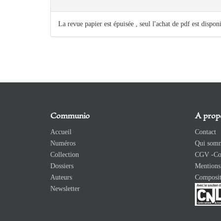
La revue papier est épuisée , seul l'achat de pdf est dispon
Communio
A prop
Accueil
Contact
Numéros
Qui somm
Collection
CGV -Con
Dossiers
Mentions 
Auteurs
Composit
Newsletter