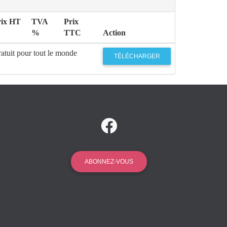
rix HT
TVA
Prix
%
TTC
Action
atuit pour tout le monde
TÉLÉCHARGER
ABONNEZ-VOUS