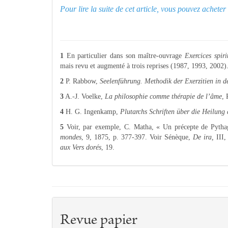
Pour lire la suite de cet article, vous pouvez achet
1
En particulier dans son maître-ouvrage
Exercices spiri
mais revu et augmenté à trois reprises (1987, 1993, 2002)
2
P. Rabbow,
Seelenführung. Methodik der Exerzitien in d
3
A.-J. Voelke,
La philosophie comme thérapie de l’âme
, 
4
H. G. Ingenkamp,
Plutarchs Schriften über die Heilung 
5
Voir, par exemple, C. Matha, « Un précepte de Pytha
mondes
, 9, 1875, p. 377-397. Voir Sénèque,
De ira,
III
aux Vers dorés
, 19.
Revue papier