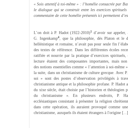
« Sois attentif à toi-même » : l’homélie consacrée par B
le dialogue qui se construit entre les exercices spirituel
commentaire de cette homélie présentés ici permettent d’es
1
L’on doit à P. Hadot (1922-2010)
d’avoir sur appeler,
4
G. Ingenkamp
, que la philosophie, dès Platon et le 
hellénistique et romaine, n’avait pas pour seule fin l’élab
des textes de référence. Dans les différentes écoles re
ratifiée et nourrie par la pratique d’exercices spirituel
lecture étaient des composantes importantes, mais non 
des notions essentielles comme « l’attention à soi-même »
la suite, dans un christianisme de culture grecque. Avec 
soi » sont des postes d’observation privilégiés à trave
christianisme antique et la philosophie profane. P. Hadot a
du xixe siècle, était choisie par l’historien et théologien 
du christianisme ». En plusieurs endroits, P. Had
ecclésiastiques consistant à présenter la religion chrét
dans cette opération, ils auraient provoqué comme une 
christianisme, auxquels ils étaient étrangers à l'origine [...