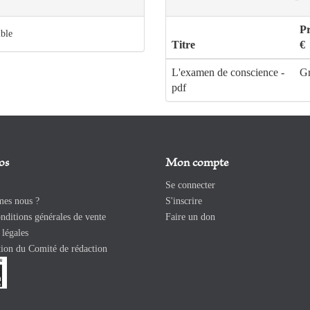
P
ible
Titre
€
L'examen de conscience -
Gr
pdf
os
Mon compte
Se connecter
es nous ?
S'inscrire
ditions générales de vente
Faire un don
légales
ion du Comité de rédaction