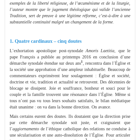
exemples de la liberté religieuse, de l’œcuménisme et de la liturgie,
l’auteur montre que le jugement théologique qui valide l’ancienne
Tradition, sert de preuve à une légitime réforme, c’est-à-dire à une
substantielle continuité malgré un changement de la forme.
1. Quatre cardinaux – cinq doutes
L’exhortation apostolique post-synodale
Amoris Laetitia
, que le
pape François a publiée au printemps 2016 en conclusion d’une
1
démarche synodale étendue sur deux ans
, rencontra dans l’Église et
la société une approbation d’une ampleur inhabituelle. Beaucoup de
commentateurs exprimèrent leur soulagement : Église et société,
doctrine et vie, tradition et actualité se retrouvent. Des décennies de
blocage se dissipent. Joie et souffrance, bonheur et souci pour le
couple et la famille trouvent une résonance dans l’Église. Même si
tous n’ont pas vu tous leurs souhaits satisfaits, le bilan médiatique
était unanime : on va dans la bonne direction. On avance.
Mais certains eurent des doutes. Ils doutaient que la direction prise
par cette démarche synodale soit juste, et craignaient que
l’
aggiornamento
de l’éthique catholique des relations ne conduise à
une sécularisation et une auto-dissolution de l’Église. Pour articuler
2