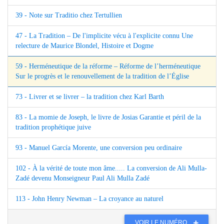
39 - Note sur Traditio chez Tertullien
47 - La Tradition – De l'implicite vécu à l'explicite connu Une
relecture de Maurice Blondel, Histoire et Dogme
59 - Herméneutique de la réforme – Réforme de l’herméneutique
Sur le progrès et le renouvellement de la tradition de l’Église
73 - Livrer et se livrer – la tradition chez Karl Barth
83 - La momie de Joseph, le livre de Josias Garantie et péril de la
tradition prophétique juive
93 - Manuel García Morente, une conversion peu ordinaire
102 - À la vérité de toute mon âme..... La conversion de Ali Mulla-
Zadé devenu Monseigneur Paul Ali Mulla Zadé
113 - John Henry Newman – La croyance au naturel
VOIR LE NUMÉRO