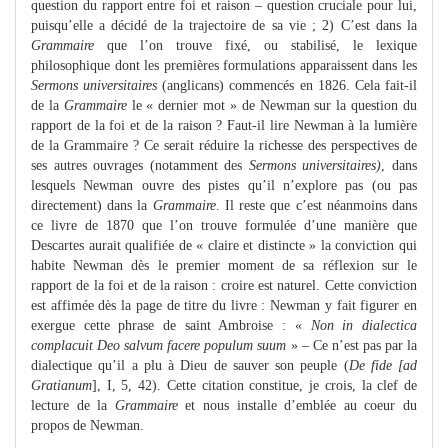
question du rapport entre foi et raison – question cruciale pour lui,
puisqu’elle a décidé de la trajectoire de sa vie ; 2) C’est dans la
Grammaire
que l’on trouve fixé, ou stabilisé, le lexique
philosophique dont les premières formulations apparaissent dans les
Sermons universitaires
(anglicans) commencés en 1826. Cela fait-il
de la
Grammaire
le « dernier mot » de Newman sur la question du
rapport de la foi et de la raison ? Faut-il lire Newman à la lumière
de la Grammaire ? Ce serait réduire la richesse des perspectives de
ses autres ouvrages (notamment des
Sermons universitaires)
, dans
lesquels Newman ouvre des pistes qu’il n’explore pas (ou pas
directement) dans la
Grammaire
. Il reste que c’est néanmoins dans
ce livre de 1870 que l’on trouve formulée d’une manière que
Descartes aurait qualifiée de « claire et distincte » la conviction qui
habite Newman dès le premier moment de sa réflexion sur le
rapport de la foi et de la raison : croire est naturel. Cette conviction
est affimée dès la page de titre du livre : Newman y fait figurer en
exergue cette phrase de saint Ambroise : «
Non in dialectica
complacuit Deo salvum facere populum suum
» – Ce n’est pas par la
dialectique qu’il a plu à Dieu de sauver son peuple (
De fide [ad
Gratianum
], I, 5, 42). Cette citation constitue, je crois, la clef de
lecture de la
Grammaire
et nous installe d’emblée au coeur du
propos de Newman.