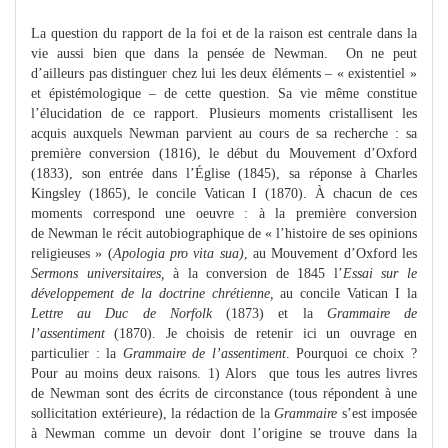
La question du rapport de la foi et de la raison est centrale dans la
vie aussi bien que dans la pensée de Newman. On ne peut
d’ailleurs pas distinguer chez lui les deux éléments – « existentiel »
et épistémologique – de cette question. Sa vie même constitue
l’élucidation de ce rapport. Plusieurs moments cristallisent les
acquis auxquels Newman parvient au cours de sa recherche : sa
première conversion (1816), le début du Mouvement d’Oxford
(1833), son entrée dans l’Église (1845), sa réponse à Charles
Kingsley (1865), le concile Vatican I (1870). À chacun de ces
moments correspond une oeuvre : à la première conversion
de Newman le récit autobiographique de « l’histoire de ses opinions
religieuses » (
Apologia pro vita sua)
, au Mouvement d’Oxford les
Sermons universitaires,
à la conversion de 1845 l’
Essai sur le
développement de la doctrine chrétienne,
au concile Vatican I la
Lettre au Duc de Norfolk
(1873) et la
Grammaire de
l’assentiment
(1870). Je choisis de retenir ici un ouvrage en
particulier : la
Grammaire de l’assentiment
. Pourquoi ce choix ?
Pour au moins deux raisons. 1) Alors que tous les autres livres
de Newman sont des écrits de circonstance (tous répondent à une
sollicitation extérieure), la rédaction de la
Grammaire
s’est imposée
à Newman comme un devoir dont l’origine se trouve dans la