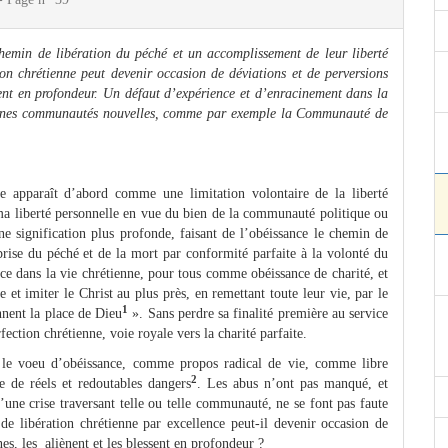
emin de libération du péché et un accomplissement de leur liberté
on chrétienne peut devenir occasion de déviations et de perversions
essent en profondeur. Un défaut d’expérience et d’enracinement dans la
rtaines communautés nouvelles, comme par exemple la Communauté de
ce apparaît d’abord comme une limitation volontaire de la liberté
 ma liberté personnelle en vue du bien de la communauté politique ou
une signification plus profonde, faisant de l’obéissance le chemin de
rise du péché et de la mort par conformité parfaite à la volonté du
ce dans la vie chrétienne, pour tous comme obéissance de charité, et
 et imiter le Christ au plus près, en remettant toute leur vie, par le
1
nnent la place de Dieu
». Sans perdre sa finalité première au service
ction chrétienne, voie royale vers la charité parfaite.
ue le voeu d’obéissance, comme propos radical de vie, comme libre
2
e de réels et redoutables dangers
. Les abus n’ont pas manqué, et
une crise traversant telle ou telle communauté, ne se font pas faute
 libération chrétienne par excellence peut-il devenir occasion de
nes, les aliènent et les blessent en profondeur ?