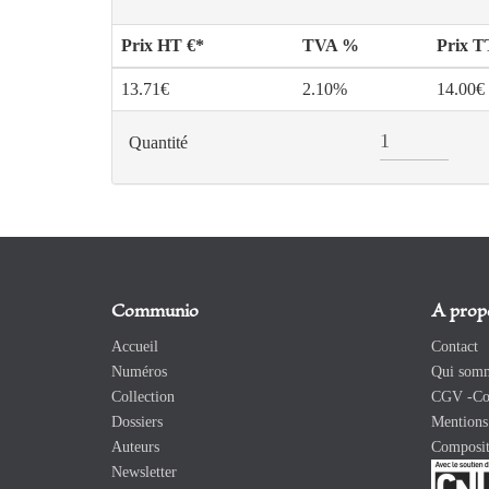
Prix HT €*
TVA %
Prix 
13.71€
2.10%
14.00€
Quantité
Communio
A prop
Accueil
Contact
Numéros
Qui somm
Collection
CGV -Con
Dossiers
Mentions 
Auteurs
Composit
Newsletter