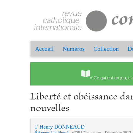
Accueil
Numéros
Collection
Do
« Ce qui est en jeu, c'
Liberté et obéissance d
nouvelles
F Henry DONNEAUD
Éduquer à la liberté
- n°254 Novembre - Décembre 2017 -