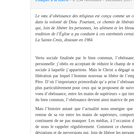
Le vœu d’obéissance des religieux est conçu comme un ch
dans la volonté de Dieu. Pourtant, ce chemin de libérati
qui, loin de libérer les personnes, les aliènent et les bl
tradition de l’Église a pu conduire à ces extrémités ce
La Sainte-Croix, dissoute en 1984.
Vertu sociale finalisée par le bien commun, l’obéissan
personnelle: j’obéis en acceptant de réduire le champ de
sociale à laquelle j’appartiens. Mais le Christ a dégagé 
libération par lequel l’homme nouveau se libère de l’emp
Père. D’où l’importance primordiale qu’a prise l’obéissan
plus particulièrement pour ceux qui se proposent de suivre
voeu d’obéissance, entre les mains de supérieurs « qui tie
du bien commun, l’obéissance devient ainsi matrice de perfe
Mais l’histoire autant que l’actualité nous enseigne q
remise de sa vie entre les mains de supérieurs, comport
continuent de ne pas manquer. Les médias, à l’occasion d’
de nous le rappeler régulièrement. Comment ce chemin de
déviations et de perversions qui, loin de libérer les person