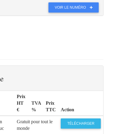
VOIR LE NUMÉRO
e
Prix
HT
TVA
Prix
€
%
TTC
Action
on
Gratuit pour tout le
TÉLÉCHARGER
uc
monde