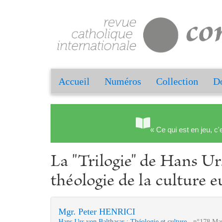
Accueil
Numéros
Collection
Do
« Ce qui est en jeu, c'
La "Trilogie" de Hans Ur
théologie de la culture 
Mgr. Peter HENRICI
Hans Urs von Balthasar : Théologie et culture
- n°178 Mar