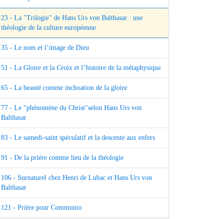
23 - La "Trilogie" de Hans Urs von Balthasar : une
théologie de la culture européenne
35 - Le nom et l’image de Dieu
51 - La Gloire et la Croix et l’histoire de la métaphysique
65 - La beauté comme inchoation de la gloire
77 - Le "phénomène du Christ"selon Hans Urs von
Balthasar
83 - Le samedi-saint spéculatif et la descente aux enfers
91 - De la prière comme lieu de la théologie
106 - Surnaturel chez Henri de Lubac et Hans Urs von
Balthasar
121 - Prière pour Communio