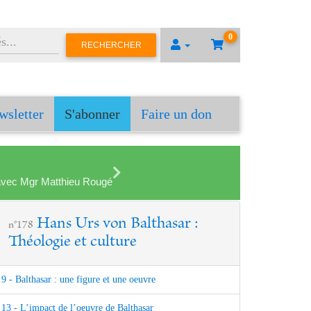
0
RECHERCHER
wsletter
S'abonner
Faire un don
en avec Mgr Matthieu Rougé
Hans Urs von Balthasar :
n°178
Théologie et culture
9 - Balthasar : une figure et une oeuvre
13 - L’impact de l’oeuvre de Balthasar