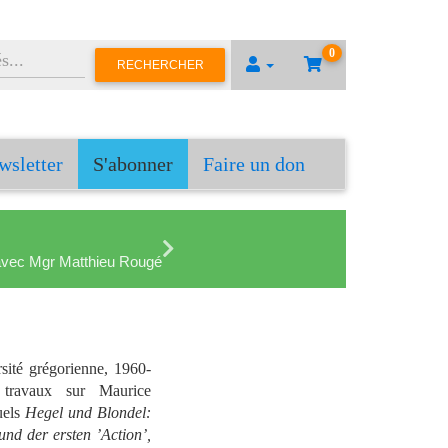
0
RECHERCHER
wsletter
S'abonner
Faire un don
en avec Mgr Matthieu Rougé
sité grégorienne, 1960-
 travaux sur Maurice
uels
Hegel und Blondel:
nd der ersten ’Action’,