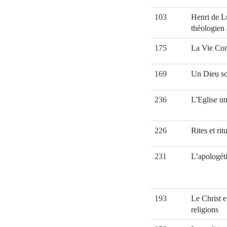
103
Henri de L
théologien 
175
La Vie Con
169
Un Dieu so
236
L'Eglise u
226
Rites et ritu
231
L’apologét
193
Le Christ e
religions