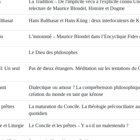
n
La Tradition – De l'implicite vécu à l'explicite connu Un
relecture de Maurice Blondel, Histoire et Dogme
lthasar
Hans Balthasar et Hans Küng : deux interlocuteurs de K
io
L’innommé – Maurice Blondel dans l’Encyclique Fides e
Le Dieu des philosophes
I: Un seul
Pas de dieux étrangers. Méditation sur les tentations du 
anti
Dialectique ou amour ? La compréhension philosophique
création du monde en tant que kénose
 prêtres
La maturation du Concile. La théologie préconciliaire au
quotidien
e et Liturgie
Le Concile et les prêtres – Y a-t-il un malentendu ?