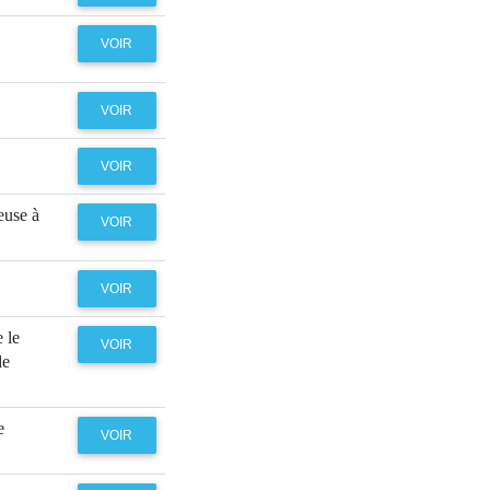
VOIR
VOIR
VOIR
euse à
VOIR
VOIR
 le
VOIR
de
e
VOIR