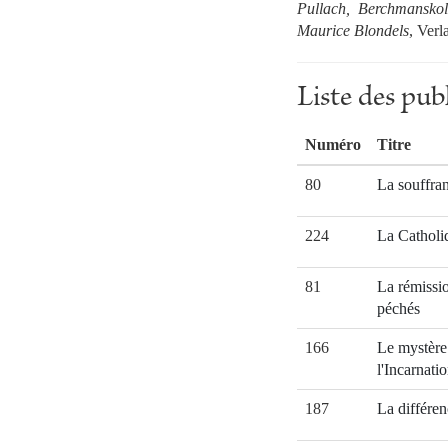
Pullach, Berchmanskol
Maurice Blondels
, Verl
Liste des pu
Numéro
Titre
80
La souffra
224
La Catholi
81
La rémissi
péchés
166
Le mystère
l'Incarnati
187
La différen