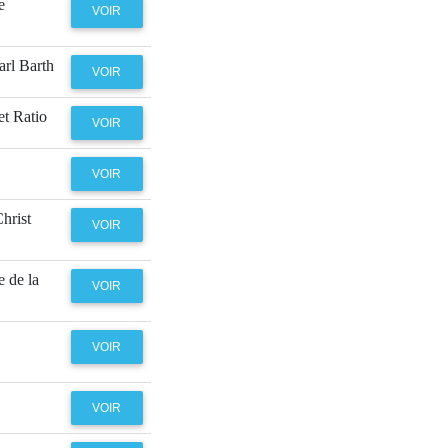
e
VOIR
arl Barth
VOIR
t Ratio
VOIR
VOIR
Christ
VOIR
 de la
VOIR
VOIR
VOIR