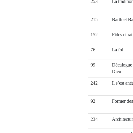
253
La traditio
215
Barth et Ba
152
Fides et rat
76
La foi
99
Décalogue 
Dieu
242
Il s’est ané
92
Former des
234
Architectur