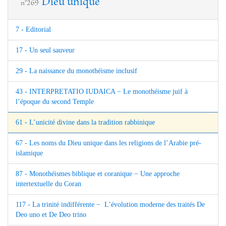
Dieu unique
n°269
7 - Editorial
17 - Un seul sauveur
29 - La naissance du monothéisme inclusif
43 - INTERPRETATIO IUDAICA − Le monothéisme juif à
l’époque du second Temple
61 - L’unicité divine dans la tradition rabbinique
67 - Les noms du Dieu unique dans les religions de l’Arabie pré-
islamique
87 - Monothéismes biblique et coranique − Une approche
intertextuelle du Coran
117 - La trinité indifférente − L’évolution moderne des traités De
Deo uno et De Deo trino