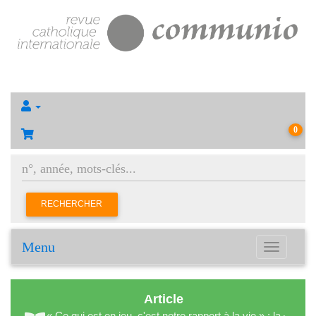
0
RECHERCHER
Menu
Toggle
navigation
Article
« Ce qui est en jeu, c'est notre rapport à la vie » : la