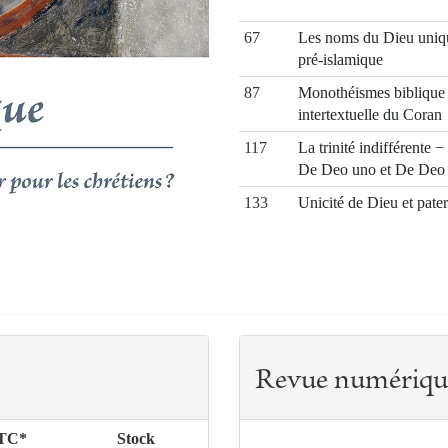
67
Les noms du Dieu unique
pré-islamique
87
Monothéismes biblique 
intertextuelle du Coran
117
La trinité indifférente 
De Deo uno et De Deo 
133
Unicité de Dieu et pater
151
Quel avenir pour les chr
161
Miklos Vetö − Un philo
véritable nouveauté
173
Le phénomène de beau
Revue numériqu
TTC*
Stock