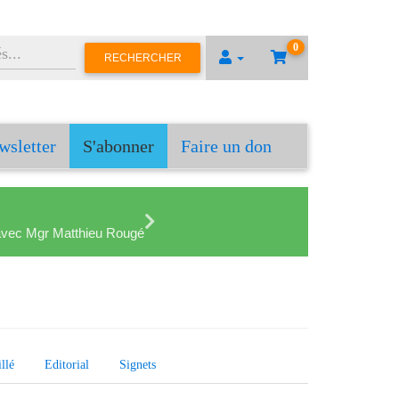
0
RECHERCHER
wsletter
S'abonner
Faire un don
en avec Mgr Matthieu Rougé
llé
Editorial
Signets