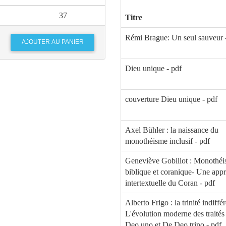
37
Titre
Rémi Brague: Un seul sauveur 
Dieu unique - pdf
couverture Dieu unique - pdf
Axel Bühler : la naissance du
monothéisme inclusif - pdf
Geneviève Gobillot : Monothé
biblique et coranique- Une app
intertextuelle du Coran - pdf
Alberto Frigo : la trinité indiffé
L'évolution moderne des traité
Deo uno et De Deo trino - pdf