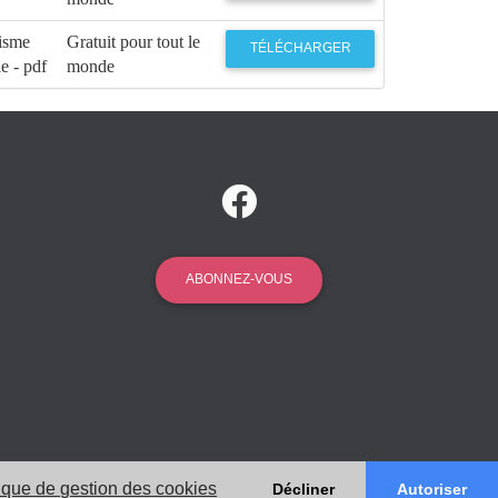
isme
Gratuit pour tout le
TÉLÉCHARGER
e - pdf
monde
ABONNEZ-VOUS
tique de gestion des cookies
Décliner
Autoriser
ions Légales