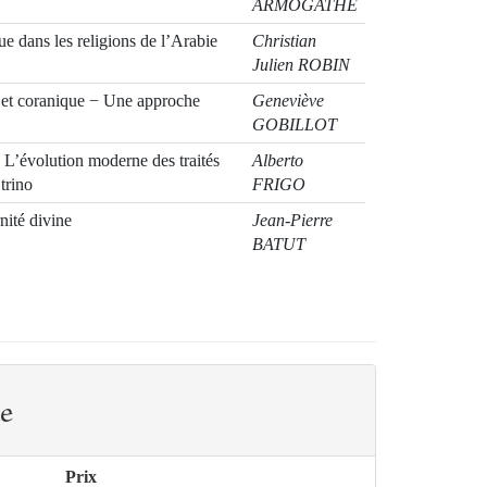
ARMOGATHE
 dans les religions de l’Arabie
Christian
Julien ROBIN
et coranique − Une approche
Geneviève
GOBILLOT
− L’évolution moderne des traités
Alberto
trino
FRIGO
nité divine
Jean-Pierre
BATUT
étiens ?
Angelo SCOLA
sophe à la recherche de la
Balazs MEZEI
té
Jean-Luc
MARION
e
Prix