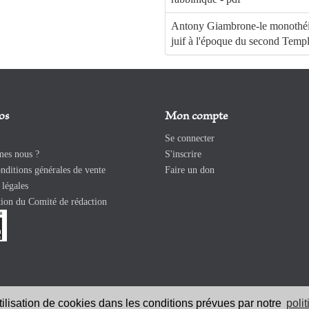
Antony Giambrone-le monothé
juif à l'époque du second Templ
os
Mon compte
Se connecter
es nous ?
S'inscrire
ditions générales de vente
Faire un don
légales
ion du Comité de rédaction
utilisation de cookies dans les conditions prévues par notre
poli
026 Revue Catholique Internationale COMMUNIO. Tous droits réservés. |
Ment