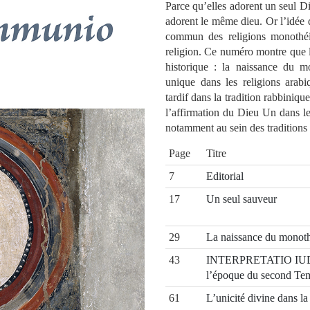
Parce qu’elles adorent un seul D
adorent le même dieu. Or l’idée 
commun des religions monothéi
religion. Ce numéro montre que 
historique : la naissance du m
unique dans les religions arabi
tardif dans la tradition rabbiniqu
l’affirmation du Dieu Un dans le
notamment au sein des traditions 
Page
Titre
7
Editorial
17
Un seul sauveur
29
La naissance du monoth
43
INTERPRETATIO IUDAI
l’époque du second Te
61
L’unicité divine dans la