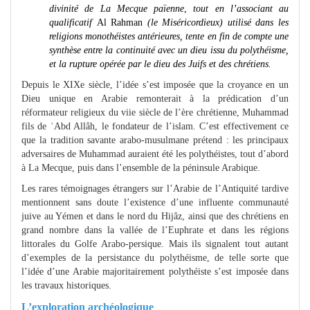
divinité de La Mecque païenne
,
tout en l’associant au
qualificatif
Al Rahman
(le Miséricordieux) utilisé dans les
religions monothéistes antérieures, tente en fin de compte une
synthèse entre la continuité avec un dieu issu du polythéisme,
et la rupture opérée par le dieu des Juifs et des chrétiens.
Depuis le XIXe siècle, l’idée s’est imposée que la croyance en un
Dieu unique en Arabie remonterait à la prédication d’un
réformateur religieux du viie siècle de l’ère chrétienne, Muhammad
fils de ʿAbd Allâh, le fondateur de l’islam. C’est effectivement ce
que la tradition savante arabo-musulmane prétend : les principaux
adversaires de Muhammad auraient été les polythéistes, tout d’abord
à La Mecque, puis dans l’ensemble de la péninsule Arabique.
Les rares témoignages étrangers sur l’Arabie de l’Antiquité tardive
mentionnent sans doute l’existence d’une influente communauté
juive au Yémen et dans le nord du Hijâz, ainsi que des chrétiens en
grand nombre dans la vallée de l’Euphrate et dans les régions
littorales du Golfe Arabo-persique. Mais ils signalent tout autant
d’exemples de la persistance du polythéisme, de telle sorte que
l’idée d’une Arabie majoritairement polythéiste s’est imposée dans
les travaux historiques.
L’exploration archéologique