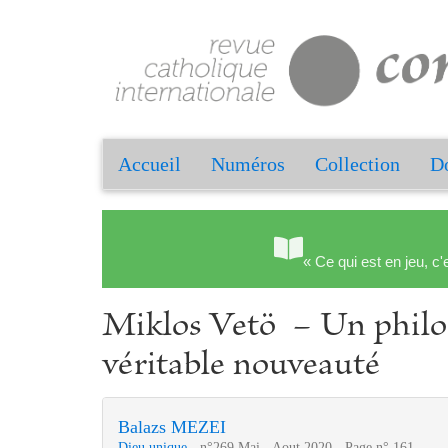
Accueil
Numéros
Collection
Do
« Ce qui est en jeu, c'
Miklos Vetö − Un philos
véritable nouveauté
Balazs MEZEI
Dieu unique
- n°269 Mai - Aout 2020 - Page n° 161