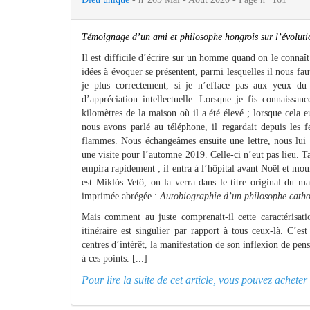
Témoignage d’un ami et philosophe hongrois sur l’évoluti
Il est difficile d’écrire sur un homme quand on le connaît
idées à évoquer se présentent, parmi lesquelles il nous fau
je plus correctement, si je n’efface pas aux yeux du
d’appréciation intellectuelle. Lorsque je fis connaissan
kilomètres de la maison où il a été élevé ; lorsque cela
nous avons parlé au téléphone, il regardait depuis les 
flammes. Nous échangeâmes ensuite une lettre, nous lui 
une visite pour l’automne 2019. Celle-ci n’eut pas lieu. Tan
empira rapidement ; il entra à l’hôpital avant Noël et mour
est Miklós Vető, on la verra dans le titre original du ma
imprimée abrégée :
Autobiographie d’un philosophe catho
Mais comment au juste comprenait-il cette caractérisatio
itinéraire est singulier par rapport à tous ceux-là. C’e
centres d’intérêt, la manifestation de son inflexion de pe
à ces points. [...]
Pour lire la suite de cet article, vous pouvez achet