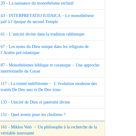
29 - La naissance du monothéisme inclusif
43 - INTERPRETATIO IUDAICA − Le monothéisme
juif à l’époque du second Temple
61 - L’unicité divine dans la tradition rabbinique
67 - Les noms du Dieu unique dans les religions de
l’Arabie pré-islamique
87 - Monothéismes biblique et coranique − Une approche
intertextuelle du Coran
117 - La trinité indifférente − L’évolution moderne des
traités De Deo uno et De Deo trino
133 - Unicité de Dieu et paternité divine
151 - Quel avenir pour les chrétiens ?
161 - Miklos Vetö − Un philosophe à la recherche de la
véritable nouveauté