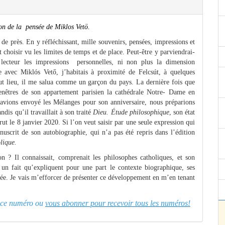
on de la pensée de Miklos Vetö.
 de près. En y réfléchissant, mille souvenirs, pensées, impressions et
t choisir vu les limites de temps et de place. Peut-être y parviendrai-
 lecteur les impressions personnelles, ni non plus la dimension
ce avec Miklós Vető, j’habitais à proximité de Felcsút, à quelques
 eut lieu, il me salua comme un garçon du pays. La dernière fois que
fenêtres de son appartement parisien la cathédrale Notre- Dame en
avions envoyé les Mélanges pour son anniversaire, nous préparions
dis qu’il travaillait à son traité
Dieu. Étude philosophique
, son état
ut le 8 janvier 2020. Si l’on veut saisir par une seule expression qui
nuscrit de son autobiographie, qui n’a pas été repris dans l’édition
lique.
n ? Il connaissait, comprenait les philosophes catholiques, et son
st un fait qu’expliquent pour une part le contexte biographique, ses
nsée. Je vais m’efforcer de présenter ce développement en m’en tenant
er ce numéro ou
vous abonner pour recevoir tous les numéros!