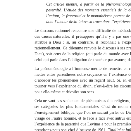
Cet article montre, à partir de la phénoménolog
paternité. L’étude des moments essentiels de la de
l’enfant, la fraternité et le monothéisme permet 
dont l’amour divin laisse sa trace dans l’expérienc
Le discours rationnel rencontre une difficulté de méthode
des causes naturelles, il présuppose qu’il n’y a pas un
attribue à Dieu ; si, au contraire, il reconnaît à l’ex
rationnellement. Ce dilemme renvoie le discours à ses pr
Dieu), soit ceux de la religion (qui parle du monde avec 
celui qui parle dans l’obligation de trancher par avance, d
La phénoménologie a l’immense mérite de remettre en cau
mettre entre parenthèses notre croyance en l’existence d
d’aborder les phénomènes avec un regard neuf. Si, en eff
tourner vers l’expérience du divin, c’est-à-dire les circon
pour elle-même et dévoiler son sens.
Cela ne vaut pas seulement de phénomènes dits religieux,
ses catégories les plus fondamentales. C’est du moins
l’enseignement biblique, que l’on ne saurait parler de Die
visage de l’autre homme, et le face à face avec autrui est
l’expérience de la paternité que Levinas a pour la première 
prendrons-nous son chef d’oeuvre de 1961,
Totalité et inf