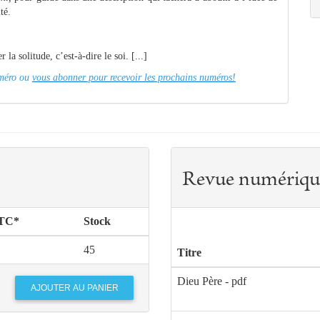
té.
la solitude, c’est-à-dire le soi. [...]
numéro ou
vous abonner pour recevoir les prochains numéros!
Revue numériqu
TTC*
Stock
45
Titre
Dieu Père - pdf