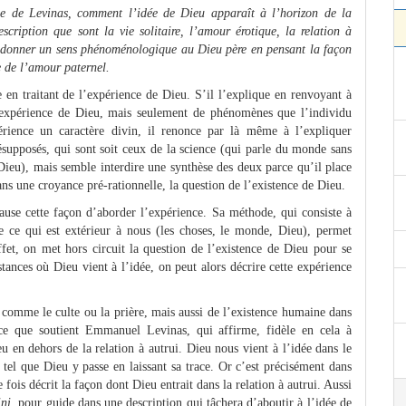
ie de Levinas, comment l’idée de Dieu apparaît à l’horizon de la
scription que sont la vie solitaire, l’amour érotique, la relation à
de donner un sens phénoménologique au Dieu père en pensant la façon
e de l’amour paternel.
 en traitant de l’expérience de Dieu. S’il l’explique en renvoyant à
e expérience de Dieu, mais seulement de phénomènes que l’individu
périence un caractère divin, il renonce par là même à l’expliquer
ésupposés, qui sont soit ceux de la science (qui parle du monde sans
Dieu), mais semble interdire une synthèse des deux parce qu’il place
ans une croyance pré-rationnelle, la question de l’existence de Dieu.
se cette façon d’aborder l’expérience. Sa méthode, qui consiste à
e ce qui est extérieur à nous (les choses, le monde, Dieu), permet
et, on met hors circuit la question de l’existence de Dieu pour se
stances où Dieu vient à l’idée, on peut alors décrire cette expérience
 comme le culte ou la prière, mais aussi de l’existence humaine dans
 ce que soutient Emmanuel Levinas, qui affirme, fidèle en cela à
u en dehors de la relation à autrui. Dieu nous vient à l’idée dans le
 tel que Dieu y passe en laissant sa trace. Or c’est précisément dans
fois décrit la façon dont Dieu entrait dans la relation à autrui. Aussi
ini,
pour guide dans une description qui tâchera d’aboutir à l’idée de