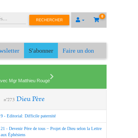
0
RECHERCHER
wsletter
S'abonner
Faire un don
en avec Mgr Matthieu Rougé
Dieu Père
n°273
9 - Editorial: Difficile paternité
21 - Devenir Père de tous − Projet de Dieu selon la Lettre
aux Éphésiens