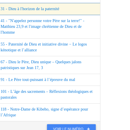
31 - Dieu à l'horizon de la paternité
41 - "N'appelez personne votre Père sur la terre!" -
Matthieu 23,9 et l'image chrétienne de Dieu et de
l'homme
55 - Paternité de Dieu et initiative divine − Le logos
kénotique et l’alliance
67 - Dieu le Père, Dieu unique – Quelques jalons
patristiques sur Jean 17, 3
91 - Le Père tout-puissant à l’épreuve du mal
101 - L’âge des sacrements – Réflexions théologiques et
pastorales
118 - Notre-Dame de Kibeho, signe d’espérance pour
l’Afrique
VOIR LE NUMÉRO