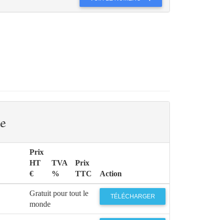
e
Prix
HT
TVA
Prix
€
%
TTC
Action
Gratuit pour tout le
TÉLÉCHARGER
monde