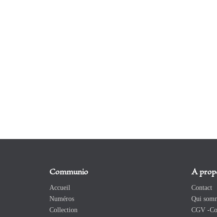
Communio
A prop
Accueil
Contact
Numéros
Qui somm
Collection
CGV -Con