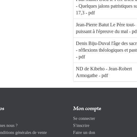
- Quelques jalons patristiques s
17,3 - pdf
Jean-Pierre Batut Le Père tout-
puissant à l'épreuve du mal - pd
Denis Biju-Duval l'âge des sac
- réflexions théologiques et past
- pdf
ND de Kibeho - Jean-Robert
Armogathe - pdf
os
Mon compte
Se connecter
es nous ?
S'inscrire
ditions générales de vente
Faire un don