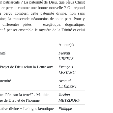
on patriarcale ? La paternité de Dieu, que Jésus Christ
ncore perçue comme une bonne nouvelle ? On répond
ir perçu combien cette paternité divine, non sans
maine, la transcende néanmoins de toute part. Pour y
 différentes pistes — exégétique, dogmatique,
 à penser ensemble le mystère de la Trinité et celui
Auteur(s)
nité
Florent
URFELS
Projet de Dieu selon la Lettre aux
François
LESTANG
aternité
Arnaud
CLÉMENT
e Père sur la terre!" - Matthieu
Justina
nne de Dieu et de l'homme
METZDORF
tiative divine − Le logos kénotique
Philippe