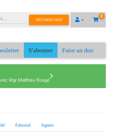
0
RECHERCHER
wsletter
S'abonner
Faire un don
en avec Mgr Matthieu Rougé
llé
Editorial
Signets