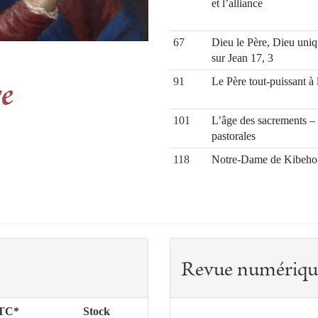
et l’alliance
67
Dieu le Père, Dieu uniq
sur Jean 17, 3
91
Le Père tout-puissant à
101
L’âge des sacrements – 
pastorales
118
Notre-Dame de Kibeho, 
Revue numériqu
TTC*
Stock