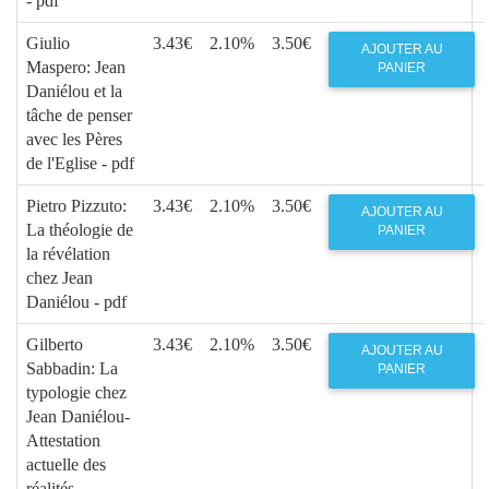
- pdf
Giulio
3.43€
2.10%
3.50€
AJOUTER AU
Maspero: Jean
PANIER
Daniélou et la
tâche de penser
avec les Pères
de l'Eglise - pdf
Pietro Pizzuto:
3.43€
2.10%
3.50€
AJOUTER AU
La théologie de
PANIER
la révélation
chez Jean
Daniélou - pdf
Gilberto
3.43€
2.10%
3.50€
AJOUTER AU
Sabbadin: La
PANIER
typologie chez
Jean Daniélou-
Attestation
actuelle des
réalités