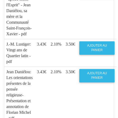
l'Esprit" - Jean
Daniélou, sa
mère et la
Communauté
Saint-François-
Xavier - pdf
J.-M. Lustiger:
3.43€
2.10%
3.50€
AJOUTER AU
Vingt ans de
PANIER
Quartier latin -
pdf
Jean Daniélou:
3.43€
2.10%
3.50€
AJOUTER AU
Les orientations
PANIER
présentes de la
pensée
religieuse-
Présentation et
annotation de
Florian Michel