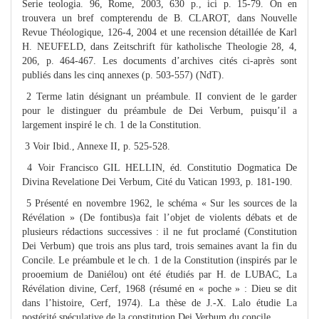
Serie teologia. 96, Rome, 2003, 630 p., ici p. 15-79. On en
trouvera un bref compterendu de B. CLAROT, dans Nouvelle
Revue Théologique, 126-4, 2004 et une recension détaillée de Karl
H. NEUFELD, dans Zeitschrift für katholische Theologie 28, 4,
206, p. 464-467. Les documents d’archives cités ci-après sont
publiés dans les cinq annexes (p. 503-557) (NdT).
2 Terme latin désignant un préambule. II convient de le garder
pour le distinguer du préambule de Dei Verbum, puisqu’il a
largement inspiré le ch. 1 de la Constitution.
3 Voir Ibid., Annexe II, p. 525-528.
4 Voir Francisco GIL HELLIN, éd. Constitutio Dogmatica De
Divina Revelatione Dei Verbum, Cité du Vatican 1993, p. 181-190.
5 Présenté en novembre 1962, le schéma « Sur les sources de la
Révélation » (De fontibus)a fait l’objet de violents débats et de
plusieurs rédactions successives : il ne fut proclamé (Constitution
Dei Verbum) que trois ans plus tard, trois semaines avant la fin du
Concile. Le préambule et le ch. 1 de la Constitution (inspirés par le
prooemium de Daniélou) ont été étudiés par H. de LUBAC, La
Révélation divine, Cerf, 1968 (résumé en « poche » : Dieu se dit
dans l’histoire, Cerf, 1974). La thèse de J.-X. Lalo étudie La
postérité spéculative de la constitution Dei Verbum du concile.