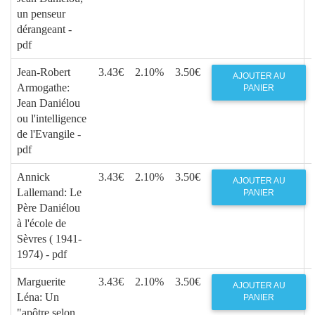
un penseur
dérangeant -
pdf
Jean-Robert
3.43€
2.10%
3.50€
AJOUTER AU
Armogathe:
PANIER
Jean Daniélou
ou l'intelligence
de l'Evangile -
pdf
Annick
3.43€
2.10%
3.50€
AJOUTER AU
Lallemand: Le
PANIER
Père Daniélou
à l'école de
Sèvres ( 1941-
1974) - pdf
Marguerite
3.43€
2.10%
3.50€
AJOUTER AU
Léna: Un
PANIER
"apôtre selon