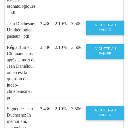
eschatologiques
- pdf
Jean Duchesne:
3.43€
2.10%
3.50€
AJOUTER AU
Un théologien
PANIER
pasteur - pdf
Régis Burnet:
3.43€
2.10%
3.50€
AJOUTER AU
Cinquante ans
PANIER
après la mort de
Jean Daniélou,
où en est la
question du
judéo-
christianisme? -
pdf
Signet de Jean
3.43€
2.10%
3.50€
AJOUTER AU
Duchesne: In
PANIER
memoriam,
Jacqueline