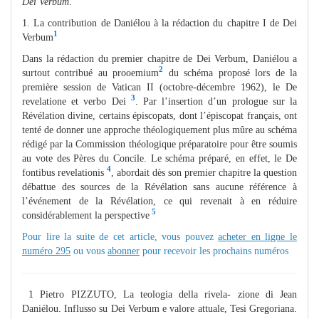
Dei Verbum
.
1. La contribution de Daniélou à la rédaction du chapitre I de Dei
1
Verbum
Dans la rédaction du premier chapitre de Dei Verbum, Daniélou a
2
surtout contribué au prooemium
du schéma proposé lors de la
première session de Vatican II (octobre-décembre 1962), le De
3
revelatione et verbo Dei
. Par l’insertion d’un prologue sur la
Révélation divine, certains épiscopats, dont l’épiscopat français, ont
tenté de donner une approche théologiquement plus mûre au schéma
rédigé par la Commission théologique préparatoire pour être soumis
au vote des Pères du Concile. Le schéma préparé, en effet, le De
4
fontibus revelationis
, abordait dès son premier chapitre la question
débattue des sources de la Révélation sans aucune référence à
l’événement de la Révélation, ce qui revenait à en réduire
5
considérablement la perspective
Pour lire la suite de cet article, vous pouvez
acheter en ligne le
numéro 295
ou vous
abonner
pour recevoir les prochains numéros
1 Pietro PIZZUTO, La teologia della rivela- zione di Jean
Daniélou. Influsso su Dei Verbum e valore attuale, Tesi Gregoriana.