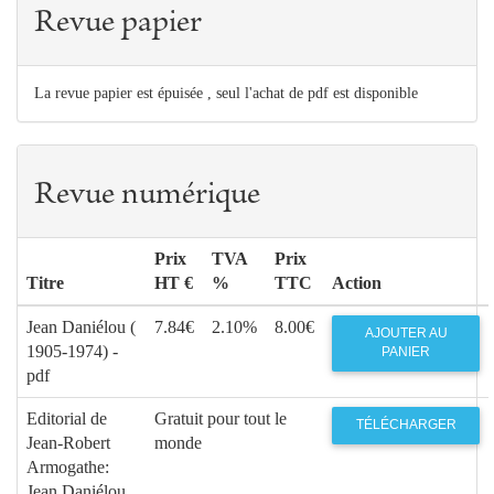
Revue papier
La revue papier est épuisée , seul l'achat de pdf est disponible
Revue numérique
Prix
TVA
Prix
Titre
HT €
%
TTC
Action
Jean Daniélou (
7.84€
2.10%
8.00€
AJOUTER AU
1905-1974) -
PANIER
pdf
Editorial de
Gratuit pour tout le
TÉLÉCHARGER
Jean-Robert
monde
Armogathe:
Jean Daniélou,