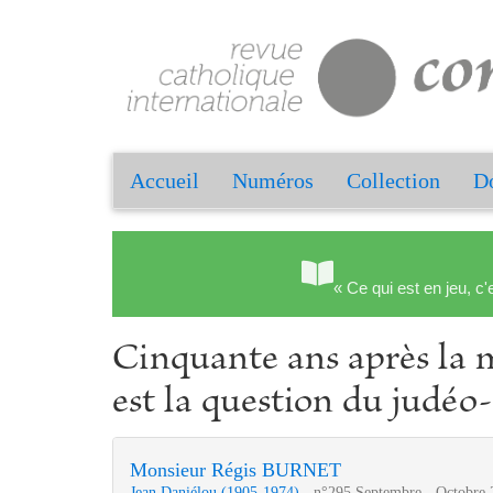
Accueil
Numéros
Collection
Do
« Ce qui est en jeu, c'
Cinquante ans après la 
est la question du judéo
Monsieur Régis BURNET
Jean Daniélou (1905-1974)
- n°295 Septembre - Octobre 