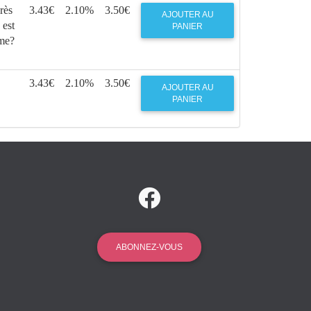
rès
3.43€
2.10%
3.50€
AJOUTER AU
 est
PANIER
sme?
3.43€
2.10%
3.50€
AJOUTER AU
PANIER
ABONNEZ-VOUS