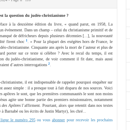
st la question du judéo-christianisme ?
face à la deuxième édition du livre, « quand parut, en 1958, La
 un événement. Dans un champ – celui du christianisme primitif et de
 manqué de défricheurs depuis plusieurs décennies [...], la nouveauté
1
dité firent choc
. » Pour la plupart des exégètes hors de France, le
déo-christianisme. Cinquante ans après la mort de l’auteur et plus de
ard porter sur ce texte si célèbre ? Avec le recul du temps, il est
ion du judéo-christianisme, de voir comment il fit date, mais aussi
2
raient d’autres interrogations
.
-christianisme, il est indispensable de rappeler pourquoi enquêter sur
est assez simple : il a presque tout à fait disparu de nos sources. Voici
e les apôtres le sont, que les premières communautés le sont non moins
 Jésus agite une bonne partie des premiers missionnaires, notamment
 des Apôtres
l’affirment. Pourtant, alors que retentit dans nos textes
 à Barnabé ou les écrits de Justin Martyr), les chré...
 ligne le numéro 295
ou vous
abonner
pour recevoir les prochains