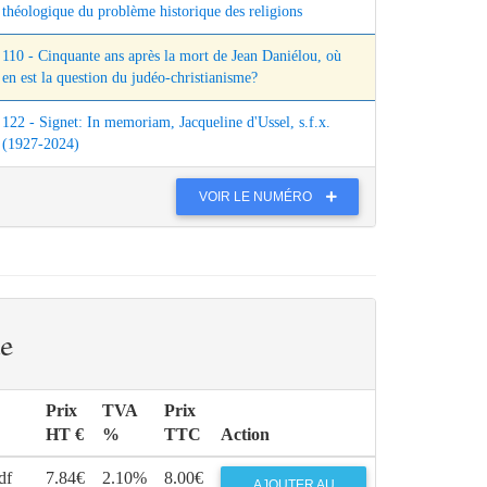
théologique du problème historique des religions
110 - Cinquante ans après la mort de Jean Daniélou, où
en est la question du judéo-christianisme?
122 - Signet: In memoriam, Jacqueline d'Ussel, s.f.x.
(1927-2024)
VOIR LE NUMÉRO
e
Prix
TVA
Prix
HT €
%
TTC
Action
df
7.84€
2.10%
8.00€
AJOUTER AU