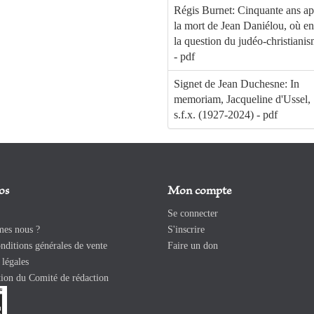
Régis Burnet: Cinquante ans ap
la mort de Jean Daniélou, où en
la question du judéo-christiani
- pdf
Signet de Jean Duchesne: In
memoriam, Jacqueline d'Ussel,
s.f.x. (1927-2024) - pdf
os
Mon compte
Se connecter
es nous ?
S'inscrire
ditions générales de vente
Faire un don
légales
ion du Comité de rédaction