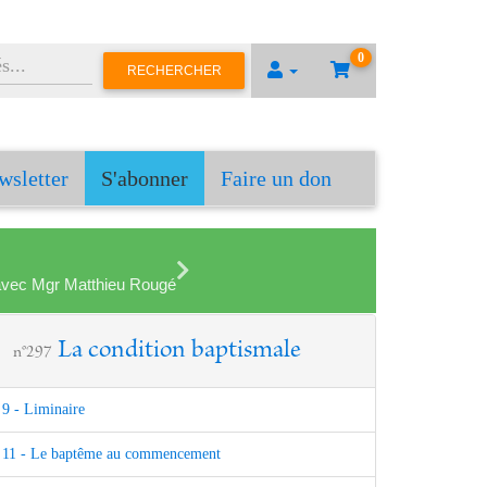
0
RECHERCHER
wsletter
S'abonner
Faire un don
en avec Mgr Matthieu Rougé
La condition baptismale
n°297
9 - Liminaire
11 - Le baptême au commencement