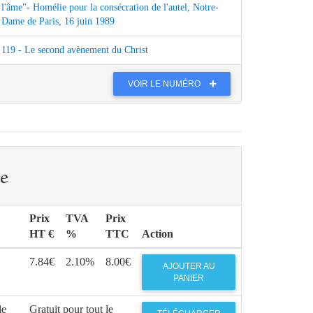
l'âme"- Homélie pour la consécration de l'autel, Notre-
Dame de Paris, 16 juin 1989
119 - Le second avènement du Christ
VOIR LE NUMÉRO
e
Prix
TVA
Prix
HT €
%
TTC
Action
7.84€
2.10%
8.00€
AJOUTER AU
PANIER
le
Gratuit pour tout le