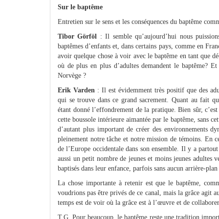
Sur le baptême
Entretien sur le sens et les conséquences du baptême co
Tibor Görföl
: Il semble qu’aujourd’hui nous puissio
baptêmes d’enfants et, dans certains pays, comme en Fra
avoir quelque chose à voir avec le baptême en tant que d
où de plus en plus d’adultes demandent le baptême? Et 
Norvège ?
Erik Varden
: Il est évidemment très positif que des ad
qui se trouve dans ce grand sacrement. Quant au fait qu
étant donné l’effondrement de la pratique. Bien sûr, c’est
cette boussole intérieure aimantée par le baptême, sans cett
d’autant plus important de créer des environnements dyn
pleinement notre tâche et notre mission de témoins. En ce
de l’Europe occidentale dans son ensemble. Il y a partou
aussi un petit nombre de jeunes et moins jeunes adultes ven
baptisés dans leur enfance, parfois sans aucun arrière-plan
La chose importante à retenir est que le baptême, comme
voudrions pas être privés de ce canal, mais la grâce agit a
temps est de voir où la grâce est à l’œuvre et de collaborer
T.G. Pour beaucoup, le baptême reste une tradition impor