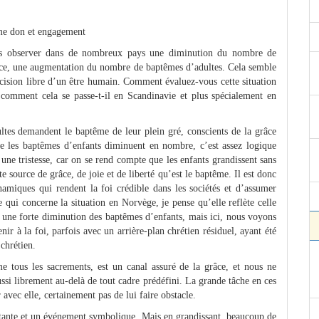
mme don et engagement
ns observer dans de nombreux pays une diminution du nombre de
nce, une augmentation du nombre de baptêmes d’adultes. Cela semble
écision libre d’un être humain. Comment évaluez-vous cette situation
comment cela se passe-t-il en Scandinavie et plus spécialement en
ultes demandent le baptême de leur plein gré, conscients de la grâce
e les baptêmes d’enfants diminuent en nombre, c’est assez logique
 une tristesse, car on se rend compte que les enfants grandissent sans
e source de grâce, de joie et de liberté qu’est le baptême. Il est donc
amiques qui rendent la foi crédible dans les sociétés et d’assumer
 qui concerne la situation en Norvège, je pense qu’elle reflète celle
t une forte diminution des baptêmes d’enfants, mais ici, nous voyons
ir à la foi, parfois avec un arrière-plan chrétien résiduel, ayant été
 chrétien.
 tous les sacrements, est un canal assuré de la grâce, et nous ne
ussi librement au-delà de tout cadre prédéfini. La grande tâche en ces
 avec elle, certainement pas de lui faire obstacle.
tante et un événement symbolique. Mais en grandissant, beaucoup de