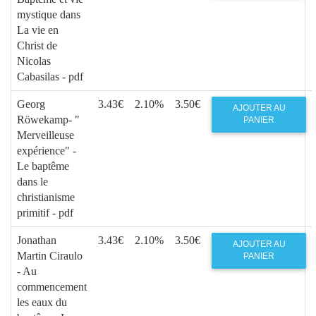
mystique dans
La vie en
Christ de
Nicolas
Cabasilas - pdf
Georg
3.43€
2.10%
3.50€
AJOUTER AU
Röwekamp- "
PANIER
Merveilleuse
expérience" -
Le baptême
dans le
christianisme
primitif - pdf
Jonathan
3.43€
2.10%
3.50€
AJOUTER AU
Martin Ciraulo
PANIER
- Au
commencement
les eaux du