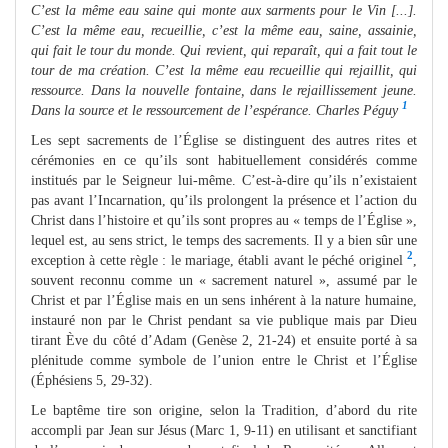
C’est la même eau saine qui monte aux sarments pour le Vin [...].
C’est la même eau, recueillie, c’est la même eau, saine, assainie,
qui fait le tour du monde. Qui revient, qui reparaît, qui a fait tout le
tour de ma création. C’est la même eau recueillie qui rejaillit, qui
ressource. Dans la nouvelle fontaine, dans le rejaillissement jeune.
1
Dans la source et le ressourcement de l’espérance. Charles Péguy
Les sept sacrements de l’Église se distinguent des autres rites et
cérémonies en ce qu’ils sont habituellement considérés comme
institués par le Seigneur lui-même. C’est-à-dire qu’ils n’existaient
pas avant l’Incarnation, qu’ils prolongent la présence et l’action du
Christ dans l’histoire et qu’ils sont propres au « temps de l’Église »,
lequel est, au sens strict, le temps des sacrements. Il y a bien sûr une
2
exception à cette règle : le mariage, établi avant le péché originel
,
souvent reconnu comme un « sacrement naturel », assumé par le
Christ et par l’Église mais en un sens inhérent à la nature humaine,
instauré non par le Christ pendant sa vie publique mais par Dieu
tirant Ève du côté d’Adam (Genèse 2, 21-24) et ensuite porté à sa
plénitude comme symbole de l’union entre le Christ et l’Église
(Éphésiens 5, 29-32).
Le baptême tire son origine, selon la Tradition, d’abord du rite
accompli par Jean sur Jésus (Marc 1, 9-11) en utilisant et sanctifiant