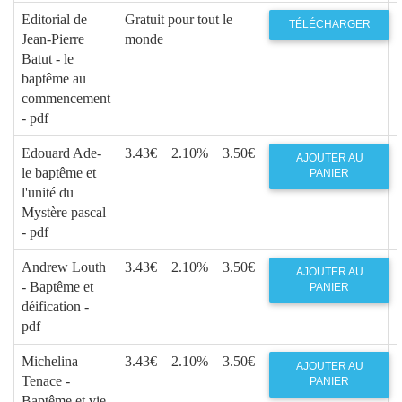
Editorial de
Gratuit pour tout le
TÉLÉCHARGER
Jean-Pierre
monde
Batut - le
baptême au
commencement
- pdf
Edouard Ade-
3.43€
2.10%
3.50€
AJOUTER AU
le baptême et
PANIER
l'unité du
Mystère pascal
- pdf
Andrew Louth
3.43€
2.10%
3.50€
AJOUTER AU
- Baptême et
PANIER
déification -
pdf
Michelina
3.43€
2.10%
3.50€
AJOUTER AU
Tenace -
PANIER
Baptême et vie