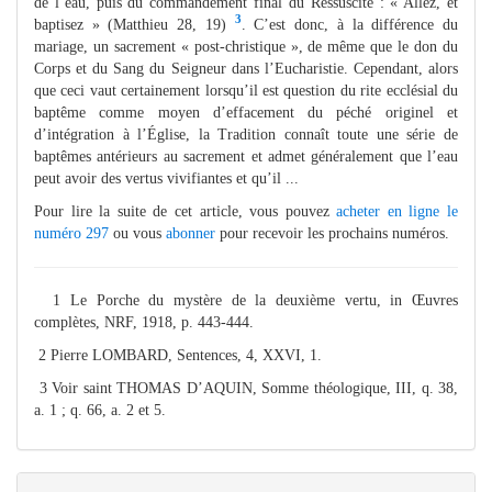
de l’eau, puis du commandement final du Ressuscité : « Allez, et
3
baptisez » (Matthieu 28, 19)
. C’est donc, à la différence du
mariage, un sacrement « post-christique », de même que le don du
Corps et du Sang du Seigneur dans l’Eucharistie. Cependant, alors
que ceci vaut certainement lorsqu’il est question du rite ecclésial du
baptême comme moyen d’effacement du péché originel et
d’intégration à l’Église, la Tradition connaît toute une série de
baptêmes antérieurs au sacrement et admet généralement que l’eau
peut avoir des vertus vivifiantes et qu’il ...
Pour lire la suite de cet article, vous pouvez
acheter en ligne le
numéro 297
ou vous
abonner
pour recevoir les prochains numéros.
1 Le Porche du mystère de la deuxième vertu, in Œuvres
complètes, NRF, 1918, p. 443-444.
2 Pierre LOMBARD, Sentences, 4, XXVI, 1.
3 Voir saint THOMAS D’AQUIN, Somme théologique, III, q. 38,
a. 1 ; q. 66, a. 2 et 5.