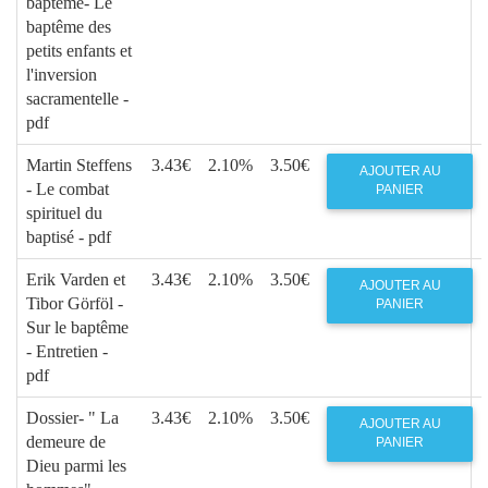
baptême- Le
baptême des
petits enfants et
l'inversion
sacramentelle -
pdf
Martin Steffens
3.43€
2.10%
3.50€
AJOUTER AU
- Le combat
PANIER
spirituel du
baptisé - pdf
Erik Varden et
3.43€
2.10%
3.50€
AJOUTER AU
Tibor Görföl -
PANIER
Sur le baptême
- Entretien -
pdf
Dossier- " La
3.43€
2.10%
3.50€
AJOUTER AU
demeure de
PANIER
Dieu parmi les