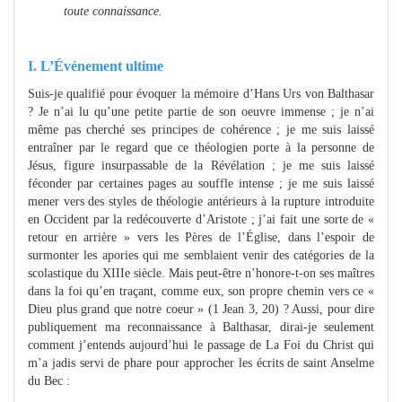
toute connaissance.
I. L’Événement ultime
Suis-je qualifié pour évoquer la mémoire d’Hans Urs von Balthasar
? Je n’ai lu qu’une petite partie de son oeuvre immense ; je n’ai
même pas cherché ses principes de cohérence ; je me suis laissé
entraîner par le regard que ce théologien porte à la personne de
Jésus, figure insurpassable de la Révélation ; je me suis laissé
féconder par certaines pages au souffle intense ; je me suis laissé
mener vers des styles de théologie antérieurs à la rupture introduite
en Occident par la redécouverte d’Aristote ; j’ai fait une sorte de «
retour en arrière » vers les Pères de l’Église, dans l’espoir de
surmonter les apories qui me semblaient venir des catégories de la
scolastique du XIIIe siècle. Mais peut-être n’honore-t-on ses maîtres
dans la foi qu’en traçant, comme eux, son propre chemin vers ce «
Dieu plus grand que notre coeur » (1 Jean 3, 20) ? Aussi, pour dire
publiquement ma reconnaissance à Balthasar, dirai-je seulement
comment j’entends aujourd’hui le passage de La Foi du Christ qui
m’a jadis servi de phare pour approcher les écrits de saint Anselme
du Bec :