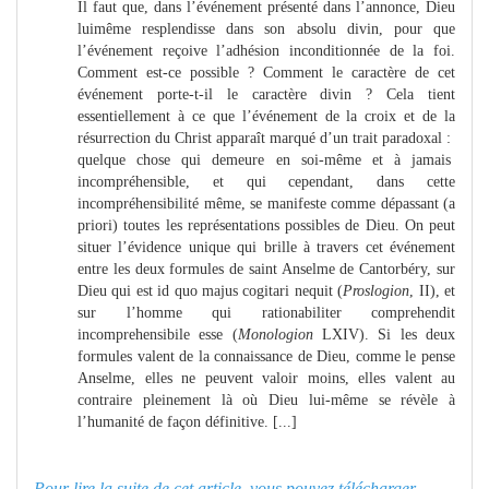
Il faut que, dans l’événement présenté dans l’annonce, Dieu
luimême resplendisse dans son absolu divin, pour que
l’événement reçoive l’adhésion inconditionnée de la foi.
Comment est-ce possible ? Comment le caractère de cet
événement porte-t-il le caractère divin ? Cela tient
essentiellement à ce que l’événement de la croix et de la
résurrection du Christ apparaît marqué d’un trait paradoxal :
quelque chose qui demeure en soi-même et à jamais
incompréhensible, et qui cependant, dans cette
incompréhensibilité même, se manifeste comme dépassant (a
priori) toutes les représentations possibles de Dieu. On peut
situer l’évidence unique qui brille à travers cet événement
entre les deux formules de saint Anselme de Cantorbéry, sur
Dieu qui est id quo majus cogitari nequit (
Proslogion
, II), et
sur l’homme qui rationabiliter comprehendit
incomprehensibile esse (
Monologion
LXIV). Si les deux
formules valent de la connaissance de Dieu, comme le pense
Anselme, elles ne peuvent valoir moins, elles valent au
contraire pleinement là où Dieu lui-même se révèle à
l’humanité de façon définitive. [...]
Pour lire la suite de cet article, vous pouvez télécharger