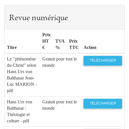
Hans Urs von Balthasar
CHANTRAINE
121
Prière pour Communio
Hans Urs VON
Revue numérique
BALTHASAR
Prix
HT
TVA
Prix
Titre
€
%
TTC
Action
Le "phénomène
Gratuit pour tout le
TÉLÉCHARGER
du Christ" selon
monde
Hans Urs von
Balthasar Jean-
Luc MARION -
pdf
Hans Urs von
Gratuit pour tout le
TÉLÉCHARGER
Balthasar :
monde
Théologie et
culture - pdf