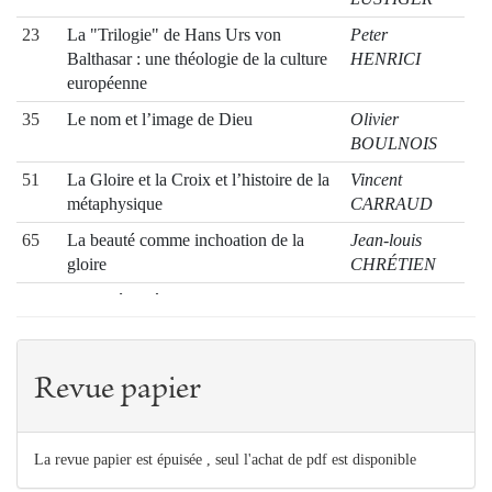
23
La "Trilogie" de Hans Urs von
Peter
Balthasar : une théologie de la culture
HENRICI
européenne
35
Le nom et l’image de Dieu
Olivier
BOULNOIS
51
La Gloire et la Croix et l’histoire de la
Vincent
métaphysique
CARRAUD
65
La beauté comme inchoation de la
Jean-louis
gloire
CHRÉTIEN
77
Le "phénomène du Christ"selon Hans
Jean-Luc
Urs von Balthasar
MARION
83
Le samedi-saint spéculatif et la
Xavier
Revue papier
descente aux enfers
TILLIETTE
91
De la prière comme lieu de la théologie
Michel
CORBIN
La revue papier est épuisée , seul l'achat de pdf est disponible
106
Surnaturel chez Henri de Lubac et
Georges