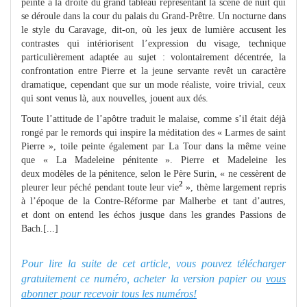
peinte à la droite du grand tableau représentant la scène de nuit qui
se déroule dans la cour du palais du Grand-Prêtre. Un nocturne dans
le style du Caravage, dit-on, où les jeux de lumière accusent les
contrastes qui intériorisent l’expression du visage, technique
particulièrement adaptée au sujet : volontairement décentrée, la
confrontation entre Pierre et la jeune servante revêt un caractère
dramatique, cependant que sur un mode réaliste, voire trivial, ceux
qui sont venus là, aux nouvelles, jouent aux dés.
Toute l’attitude de l’apôtre traduit le malaise, comme s’il était déjà
rongé par le remords qui inspire la méditation des « Larmes de saint
Pierre », toile peinte également par La Tour dans la même veine
que « La Madeleine pénitente ». Pierre et Madeleine les
deux modèles de la pénitence, selon le Père Surin, « ne cessèrent de
2
pleurer leur péché pendant toute leur vie
», thème largement repris
à l’époque de la Contre-Réforme par Malherbe et tant d’autres,
et dont on entend les échos jusque dans les grandes Passions de
Bach.[...]
Pour lire la suite de cet article, vous pouvez télécharger
gratuitement ce numéro, acheter la version papier ou
vous
abonner pour recevoir tous les numéros!