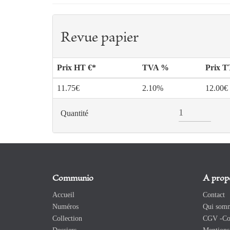
Revue papier
Prix HT €*
TVA %
Prix 
11.75€
2.10%
12.00€
Quantité
Communio
A prop
Accueil
Contact
Numéros
Qui somm
Collection
CGV -Con