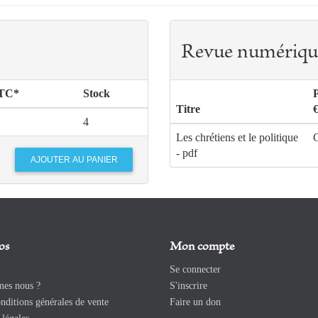
Revue numériqu
TTC*
Stock
Titre
4
Les chrétiens et le politique
G
- pdf
os
Mon compte
Se connecter
es nous ?
S'inscrire
ditions générales de vente
Faire un don