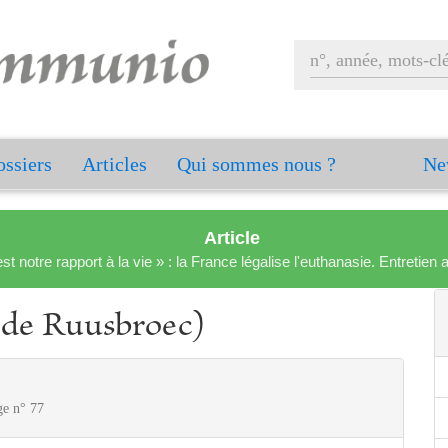
ssiers
Articles
Qui sommes nous ?
Ne
Article
est notre rapport à la vie » : la France légalise l'euthanasie. Entreti
 de Ruusbroec)
ge n° 77