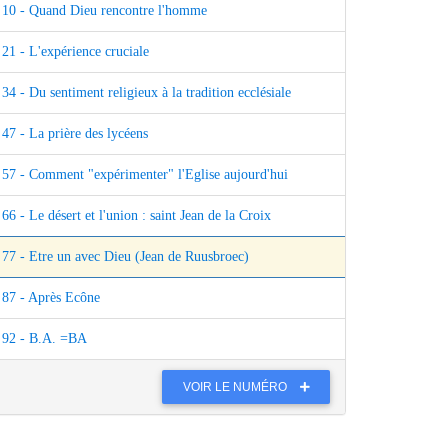
10 - Quand Dieu rencontre l'homme
21 - L'expérience cruciale
34 - Du sentiment religieux à la tradition ecclésiale
47 - La prière des lycéens
57 - Comment "expérimenter" l'Eglise aujourd'hui
66 - Le désert et l'union : saint Jean de la Croix
77 - Etre un avec Dieu (Jean de Ruusbroec)
87 - Après Ecône
92 - B.A. =BA
VOIR LE NUMÉRO