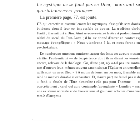
Le mystique ne se fond pas en Dieu,
mais unit s
quotidienne
me
nt pra­
tiquer.
La première page, 77, est jointe.
C
E qui caractérise essentielle
me
nt les mystiques, c'est qu'ils sont doués
évidence dont il leur est impossible de douter. La tradition chré­
t
l'unité ; il se sait uni à Dieu. Ainsi se trouve réalisé le rêve si profondé
me
n
réalité du sacré, du Tout-Autre ; il lui est donné d'entrer en contact exp
me
ssage évangélique : « Nous viendrons à lui et nous ferons e
psycho­
logique.
De nombreuses questions surgissent autour des écrits des auteurs mystiq
vérifier l'authenticité — de l'expérience dont ils se disent les témoi
encore, relevant de la théologie. Car, d'une part, n'y a-t-il pas une contr
tant d'auteurs (eux-mê
me
s souvent canonisés par l'Eglise et universelle
qu'ils sont un avec Dieu » ? A moins de jouer sur les mots, il semble e
sédé de manière durable et exhaustive. Et, d'autre part, ne faut-il pas se d
« fond » absolu de l'Etre n'entraîne-t-elle pas pour l'hom
me
— cré
concrète
me
nt :
celui qui aura contemplé l'aveuglante « Lumière » ser
une existence nor­
male et de trouver sens et goût aux activités d'une vi
totale d'images »