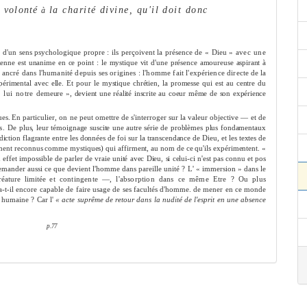
a volonté
la charité divine, qu'il doit donc
à
d'un sens psychologique propre : ils perçoivent la présence de « Dieu »
avec une
ienne est unani
me
en ce point : le mystique vit d'une présence amoureuse aspi­
rant à
t
ancré dans l'humanité depuis ses origines : l'hom
me
fait l'expérience directe
de la
éri­
me
ntal avec elle. Et pour le mystique chrétien, la pro
me
sse qui est au centre du
n lui notre
de
me
ure », devient une réalité inscrite au coeur mê
me
de son expérience
ues.
En particulier, on ne peut o
me
ttre de s'interroger sur la valeur objective — et
de
ns. De
plus, leur témoignage suscite une autre série de problè
me
s plus fonda
me
ntaux
adiction flagrante entre les données de foi sur la transcendance de Dieu, et les textes de
me
nt
reconnus com
me
mystiques) qui affir
me
nt, au nom de ce qu'ils expéri
me
ntent.
«
n effet
impossible de parler de vraie unité avec Dieu, si celui-ci n'est pas connu et pos­
eman­
der aussi ce que devient l'hom
me
dans pareille unité ? L' « im
me
rsion » dans le
ature limitée
et contingente —, l'absorption dans ce mê
me
Etre ? Ou plus
a-t-il encore capable de
faire usage de ses facultés d'hom
me
. de
me
ner en ce monde
e humaine ? Car l'
« acte suprê
me
de retour dans la nudité de l'esprit en une absence
p.77